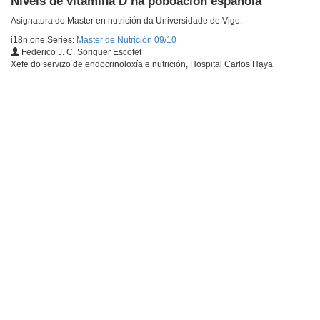
Niveis de vitamina D na poboación española
Asignatura do Master en nutrición da Universidade de Vigo.
i18n.one.Series:
Master de Nutrición 09/10
Federico J. C. Soriguer Escofet
Xefe do servizo de endocrinoloxía e nutrición, Hospital Carlos Haya