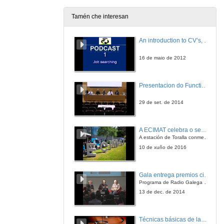
15 de xan. de 2010
Tamén che interesan
Catecolaminas e sistema simpático-adrenal
An introduction to CV’s, letters, and job searching
21 de xan. de 2010
16 de maio de 2012
Enfermidades das glándulas suprarrenales
Presentacion do Functional imaging for improving Adaptive Radiotherapy Workshop
21 de xan. de 2010
29 de set. de 2014
Regulación hormonal
A ECIMAT celebra o seu décimo aniversario
22 de xan. de 2010
A estación de Toralla conmemora a efeméride asinando un convenio coa Universidad del País Vasco
10 de xuño de 2016
Estrés oxidativo como marcador de risco cardiovascular en pacientes con síndrome de Cushing
Gala entrega premios ciencia que conta 2014. Fundación Barrié
22 de xan. de 2010
Programa de Radio Galega "Efervescencia"
13 de dec. de 2014
Dietoterapia en diabetes
Técnicas básicas de laboratorio aplicadas á bioloxía
4 de feb. de 2010