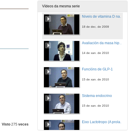
18 de dec. de 2009
Vídeos da mesma serie
Niveis de vitamina D na poboación española
18 de dec. de 2009
Avaliación da masa hipofisaria
14 de xan. de 2010
Funcións de GLP-1
15 de xan. de 2010
Sistema endocrino
15 de xan. de 2010
Eixo Lactotropo (A prolactina)
Visto
275
veces