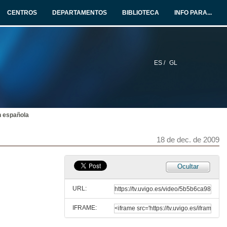
10 de dec. de 2009
CENTROS
DEPARTAMENTOS
BIBLIOTECA
INFO PARA...
Diabetes Mellitus II
10 de dec. de 2009
ES /
GL
Patoloxía do metabolismo fosfo-calcio
11 de dec. de 2009
n española
Diabetes Mellitus III
11 de dec. de 2009
18 de dec. de 2009
A glándula adrenal
Ocultar
17 de dec. de 2009
URL:
IFRAME:
A inxesta de iodo en España