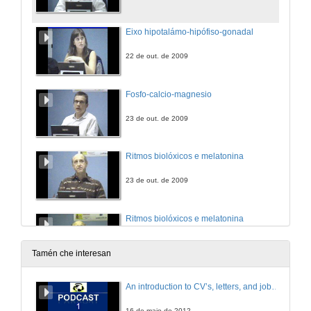
Eixo hipotalámo-hipófiso-gonadal
22 de out. de 2009
Fosfo-calcio-magnesio
23 de out. de 2009
Ritmos biolóxicos e melatonina
23 de out. de 2009
Ritmos biolóxicos e melatonina
29 de out. de 2009
Tamén che interesan
Melatonina
An introduction to CV’s, letters, and job searching
29 de out. de 2009
16 de maio de 2012