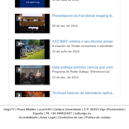
Hipófisis
Presentacion do Functional imaging for improving Adaptive Radiotherapy Workshop
30 de out. de 2009
29 de set. de 2014
Sistema nervioso central e control metabolico
A ECIMAT celebra o seu décimo aniversario
A estación de Toralla conmemora a efeméride asinando un convenio coa Universidad del País Vasco
30 de out. de 2009
10 de xuño de 2016
Sistema neuroendocrino e conduta
Gala entrega premios ciencia que conta 2014. Fundación Barrié
Programa de Radio Galega "Efervescencia"
5 de nov. de 2009
13 de dec. de 2014
Oxidación dos ácidos grasos
Técnicas básicas de laboratorio aplicadas á bioloxía
5 de nov. de 2009
23 de set. de 2014
UvigoTV | Praza Miralles. Local A3A | Campus Universitario | C.P. 36310 Vigo (Pontevedra) |
España | Tlf: +34 986811937 |
tv@uvigo.es
Oxidación dos aminoácidos e produción de urea
Accesibilidade
|
Aviso Legal
|
Condicións de uso
|
Política de cookies
Benvida e presentación da xornada
Intervención de Jesús Manuel Míguez, Decano da Facultade de Bioloxía
6 de nov. de 2009
20 de abr. de 2018