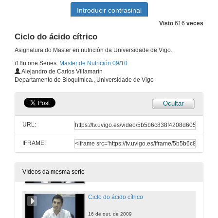
Visto
616
veces
Ciclo do ácido cítrico
Asignatura do Master en nutrición da Universidade de Vigo.
i18n.one.Series:
Master de Nutrición 09/10
Eixo hipotalámico-hipofisario adrenal
Alejandro de Carlos Villamarín
Departamento de Bioquímica., Universidade de Vigo
15 de out. de 2009
Ocultar
O hipotálamo
URL:
16 de out. de 2009
IFRAME:
Glucólisis e catabolismo das hexosas
16 de out. de 2009
Vídeos da mesma serie
Ciclo do ácido cítrico
16 de out. de 2009