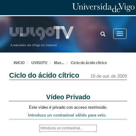
TOGGLE
Toggle
SEARCH
navigatio
A televisión da UVigo en Internet
INICIO
UVIGOTV
Mas
...
Ciclo do ácido cítrico
Ciclo do ácido cítrico
16 de out. de 2009