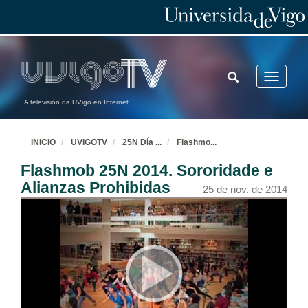
TOGGLE
Toggle
SEARCH
navigatio
A televisión da UVigo en Internet
INICIO
UVIGOTV
25N Día
...
Flashmo
...
Flashmob 25N 2014. Sororidade e
Alianzas Prohibidas
25 de nov. de 2014