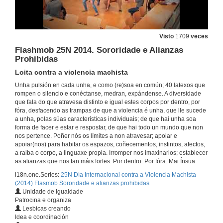
Visto
1709
veces
Flashmob 25N 2014. Sororidade e Alianzas
Prohibidas
Loita contra a violencia machista
Unha pulsión en cada unha, e como (re)soa en común; 40 latexos que
rompen o silencio e conéctanse, medran, expándense. A diversidade
que fala do que atravesa distinto e igual estes corpos por dentro, por
fóra, desfacendo as trampas de que a violencia é unha, que lle sucede
a unha, polas súas características individuais; de que hai unha soa
forma de facer e estar e respostar, de que hai todo un mundo que non
nos pertence. Poñer nós os límites a non atravesar; apoiar e
apoiar(nos) para habitar os espazos, coñecementos, instintos, afectos,
a raiba o corpo, a linguaxe propia. Irromper nos imaxinarios; establecer
as alianzas que nos fan máis fortes. Por dentro. Por fóra. Mai Ínsua
i18n.one.Series:
25N Día Internacional contra a Violencia Machista
(2014) Flasmob Sororidade e alianzas prohibidas
Unidade de Igualdade
Patrocina e organiza
Lesbicas creando
Idea e coordinación