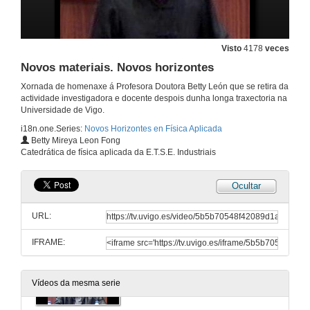
Presentación
22 de out. de 2010
Visto
4178
veces
Novos materiais. Novos horizontes
Materiais para a saúde
Xornada de homenaxe á Profesora Doutora Betty León que se retira da
actividade investigadora e docente despois dunha longa traxectoria na
22 de out. de 2010
Universidade de Vigo.
i18n.one.Series:
Novos Horizontes en Física Aplicada
Presentación
Betty Mireya Leon Fong
Catedrática de física aplicada da E.T.S.E. Industriais
22 de out. de 2010
Ocultar
O láser, arte e restauración
URL:
22 de out. de 2010
IFRAME:
Presentación
Vídeos da mesma serie
22 de out. de 2010