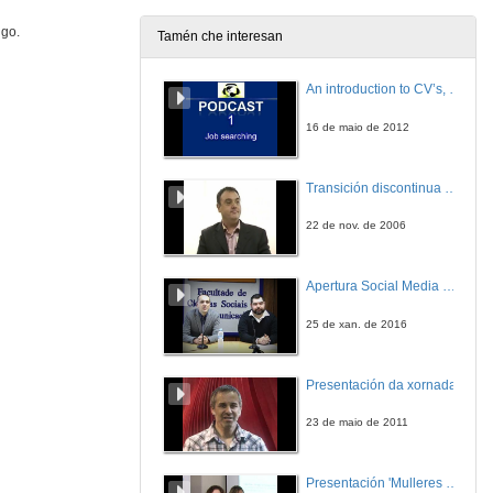
igo.
Tamén che interesan
An introduction to CV’s, letters, and job searching
16 de maio de 2012
Transición discontinua de partículas de microgel termosensible
22 de nov. de 2006
Apertura Social Media Day 2016
25 de xan. de 2016
Presentación da xornada
23 de maio de 2011
Presentación 'Mulleres no software libre'