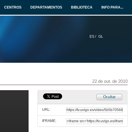
CENTROS
DEPARTAMENTOS
BIBLIOTECA
INFO PARA...
22 de out. de 2010
Presentación
22 de out. de 2010
ES /
GL
Materiais para a saúde
22 de out. de 2010
Presentación
22 de out. de 2010
22 de out. de 2010
Ocultar
O láser, arte e restauración
URL:
22 de out. de 2010
IFRAME:
Presentación