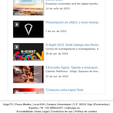
European univesrities and the digital transformation: challenges and opportunities ahead
14 de xuño de 2023
Presentación do UM23, o novo monopraza de UVigo Motorsport
7 de xul. de 2023
G-Night 2023. Noite Galega das Persoas Investigadoras. Conciencias creativas
Centos de investigadoras e investigadores, decenas de actividades e sete cidades
29 de set. de 2023
II Encontro Ágora. Talento e innovación na era da transformación dixital
Cátedra Telefónica - UVigo. Espazos de innovación
31 de out. de 2023
'Cóntacho unha espía' Reto
23 de dec. de 2020
UvigoTV | Praza Miralles. Local A3A | Campus Universitario | C.P. 36310 Vigo (Pontevedra) |
España | Tlf: +34 986811937 |
tv@uvigo.es
Accesibilidade
|
Aviso Legal
|
Condicións de uso
|
Política de cookies
'Cóntacho unha espía' Criptografía