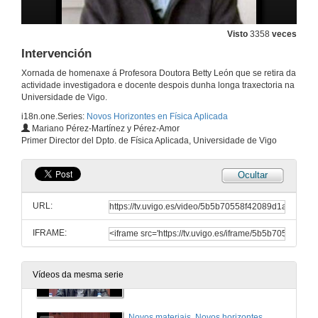
22 de out. de 2010
Visto
3358
veces
Intervención
Materiais para a saúde
Xornada de homenaxe á Profesora Doutora Betty León que se retira da
actividade investigadora e docente despois dunha longa traxectoria na
22 de out. de 2010
Universidade de Vigo.
i18n.one.Series:
Novos Horizontes en Física Aplicada
Presentación
Mariano Pérez-Martínez y Pérez-Amor
Primer Director del Dpto. de Física Aplicada, Universidade de Vigo
22 de out. de 2010
Ocultar
O láser, arte e restauración
URL:
22 de out. de 2010
IFRAME:
Presentación
Vídeos da mesma serie
22 de out. de 2010
Novos materiais. Novos horizontes