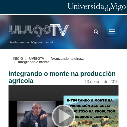
TOGGLE
Toggle
SEARCH
navigatio
A televisión da UVigo en Internet
INICIO
UVIGOTV
Avanzando na dina
...
Integrando o monte
Integrando o monte na producción
agrícola
13 de set. de 2016