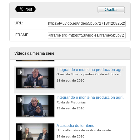
Ocultar
Biomasa Forestal
Unha oportunidade para a obtención de bioenerxía
URL:
13 de set. de 2016
IFRAME:
Biomasa Forestal
Rolda de Preguntas
13 de set. de 2016
Vídeos da mesma serie
Integrando o monte na producción agrícola
O uso do Toxo na producción de adubos e compost
13 de set. de 2016
Integrando o monte na producción agrícola
Rolda de Preguntas
13 de set. de 2016
A custodia do territorio
Unha alternativa de xestión do monte
14 de set. de 2016