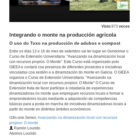
Apertura do curso: Avanzando na dinamización local con recursos propios: O Monte
13 de set. de 2016
Visto
873
veces
Integrando o monte na producción agrícola
O monte en Galicia
O uso do Toxo na producción de adubos e compost
Antecedentes históricos, contexto actual, novos retos e oportunidades
Entre os días 13 e 16 do mes de setembro vai ter lugar en Gondomar o
13 de set. de 2016
Curso de Extensión Universitaria: "Avanzando na dinamización local
con recursos propios: O Monte". Este Curso está organizado polo
GIEEA e contará coa presenza de diferentes proxectos e iniciativas
O monte en Galicia
vinculadas coa xestión e a dinamización do monte en Galicia. O GIEEA
Rolda de Preguntas
organiza o Curso de Extensión Universitaria: "Avanzando na
13 de set. de 2016
dinamización local con recursos propios: O Monte" O Curso de
Extensión trata de facer partícipe á cidadanía de experiencias
dinamizadoras no monte que empreguen recursos locais e formar a
Presentación do proxecto audiovisual sobre os montes veciñais en mancomún "entodasasmans"
emprendedores locais mediante a adquisición de competencias
SCG TresPes
básicas para a posta en marcha de iniciativas dinamizadoras locais a
13 de set. de 2016
partir do monte en distintos ámbitos económicos.
i18n.one.Series:
Avanzando na dinamización local con recursos
propios: O monte
Coloquio "entodasasmans''
Ramón Lourido
SCG TresPes
Abonos Lourido
13 de set. de 2016