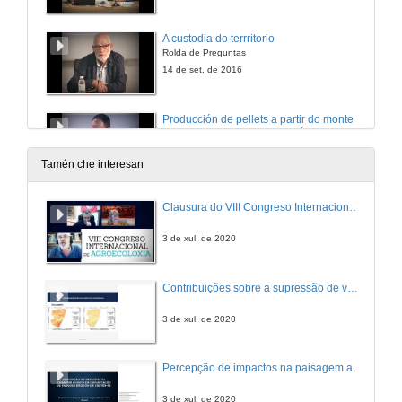
A custodia do terrritorio
Rolda de Preguntas
14 de set. de 2016
Producción de pellets a partir do monte
Intervención de Francisco Javier Álvarez Pereiro
14 de set. de 2016
Tamén che interesan
Producción de pellets a partir do monte
Clausura do VIII Congreso Internacional de Agroecoloxía
Rolda de Preguntas
14 de set. de 2016
3 de xul. de 2020
A xestión colectiva de montes privados
Contribuições sobre a supressão de vegetação ocasionada pela implantação de parque eólico no semiárido nordestino
Diversos exemplos de iniciativas sociais
14 de set. de 2016
3 de xul. de 2020
A xestión colectiva de montes privados
Percepção de impactos na paisagem acerca da implantação de parques eólicos em Caetés – Pernambuco no nordeste brasileiro
Rolda de Preguntas
14 de set. de 2016
3 de xul. de 2020