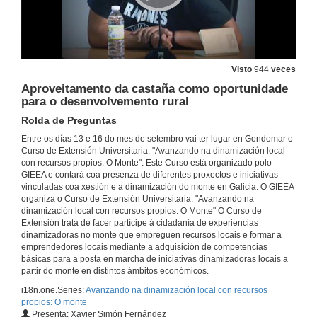
Rolda de Preguntas
15 de set. de 2016
Iniciativas innovadores no Monte Veciñal de Couso
Intervención de Xosé Antón Arauxo
Visto
944
veces
15 de set. de 2016
Aproveitamento da castaña como oportunidade
para o desenvolvemento rural
Iniciativas innovadores no Monte Veciñal de Couso
Rolda de Preguntas
Rolda de Preguntas
Entre os días 13 e 16 do mes de setembro vai ter lugar en Gondomar o
15 de set. de 2016
Curso de Extensión Universitaria: "Avanzando na dinamización local
con recursos propios: O Monte". Este Curso está organizado polo
GIEEA e contará coa presenza de diferentes proxectos e iniciativas
Aproveitamento de pequenos froitos e cogumelos
vinculadas coa xestión e a dinamización do monte en Galicia. O GIEEA
Intervención de Santiago Liñares
organiza o Curso de Extensión Universitaria: "Avanzando na
15 de set. de 2016
dinamización local con recursos propios: O Monte" O Curso de
Extensión trata de facer partícipe á cidadanía de experiencias
dinamizadoras no monte que empreguen recursos locais e formar a
Aproveitamento de pequenos froitos e cogumelos
emprendedores locais mediante a adquisición de competencias
Rolda de Preguntas
básicas para a posta en marcha de iniciativas dinamizadoras locais a
15 de set. de 2016
partir do monte en distintos ámbitos económicos.
i18n.one.Series:
Avanzando na dinamización local con recursos
propios: O monte
Aproveitando os recursos do monte: O sabugueiro
Presenta: Xavier Simón Fernández