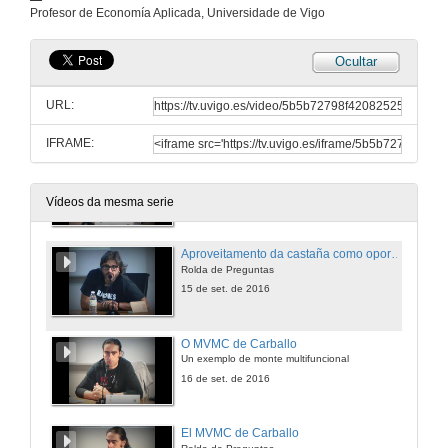
Intervención de Eva González
Profesor de Economía Aplicada, Universidade de Vigo
15 de set. de 2016
Ocultar
Aproveitando os recursos do monte: O sabugueiro
Rolda de Preguntas
URL:
15 de set. de 2016
IFRAME:
Aproveitamento da castaña como oportunidade para o desenvolvemento rural
Amarelante SCG
15 de set. de 2016
Vídeos da mesma serie
Aproveitamento da castaña como oportunidade para o desenvolvemento rural
Rolda de Preguntas
15 de set. de 2016
O MVMC de Carballo
Un exemplo de monte multifuncional
16 de set. de 2016
El MVMC de Carballo