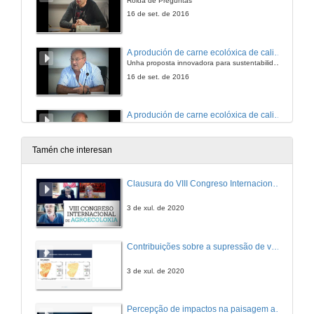
Rolda de Preguntas
16 de set. de 2016
A produción de carne ecolóxica de calidade nos montes comunais de alta montaña
Unha proposta innovadora para sustentabilidade rural
16 de set. de 2016
A produción de carne ecolóxica de calidade nos montes comunais de alta montaña
Rolda de Preguntas
16 de set. de 2016
Tamén che interesan
Acción colectiva para o aproveitamento dos recursos locais
Clausura do VIII Congreso Internacional de Agroecoloxía
Intervención de Xavier Simón
16 de set. de 2016
3 de xul. de 2020
Acción colectiva para o aproveitamento dos recursos locais
Contribuições sobre a supressão de vegetação ocasionada pela implantação de parque eólico no semiárido nordestino
Rolda de Preguntas
16 de set. de 2016
3 de xul. de 2020
Percepção de impactos na paisagem acerca da implantação de parques eólicos em Caetés – Pernambuco no nordeste brasileiro