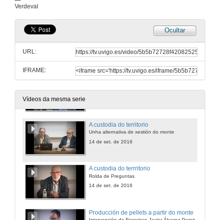
Rolda de Preguntas
Verdeval
13 de set. de 2016
Ocultar
Integrando o monte na producción agrícola
O uso do Toxo na producción de adubos e compost
URL:
13 de set. de 2016
IFRAME:
Integrando o monte na producción agrícola
Rolda de Preguntas
13 de set. de 2016
Vídeos da mesma serie
A custodia do territorio
Unha alternativa de xestión do monte
14 de set. de 2016
A custodia do terrritorio
Rolda de Preguntas
14 de set. de 2016
Producción de pellets a partir do monte
Intervención de Francisco Javier Álvarez Pereiro