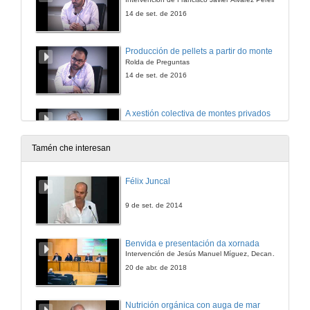
14 de set. de 2016
Producción de pellets a partir do monte
Rolda de Preguntas
14 de set. de 2016
A xestión colectiva de montes privados
Diversos exemplos de iniciativas sociais
14 de set. de 2016
Tamén che interesan
A xestión colectiva de montes privados
Félix Juncal
Rolda de Preguntas
14 de set. de 2016
9 de set. de 2014
Xestión forestal no monte galego
Benvida e presentación da xornada
Intervención de Isaac González
Intervención de Jesús Manuel Míguez, Decano da Facultade de Bioloxía
14 de set. de 2016
20 de abr. de 2018
Xestión forestal no monte galego
Nutrición orgánica con auga de mar
Rolda de Preguntas