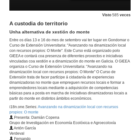
Antecedentes históricos, contexto actual, novos retos e oportunidades
13 de set. de 2016
Visto
585
veces
A custodia do territorio
O monte en Galicia
Rolda de Preguntas
Unha alternativa de xestión do monte
13 de set. de 2016
Entre os días 13 e 16 do mes de setembro vai ter lugar en Gondomar o
Curso de Extensión Universitaria: "Avanzando na dinamización local
con recursos propios: O Monte". Este Curso está organizado polo
Presentación do proxecto audiovisual sobre os montes veciñais en mancomún "entodasasmans"
GIEEA e contará coa presenza de diferentes proxectos e iniciativas
SCG TresPes
vinculadas coa xestión e a dinamización do monte en Galicia. O GIEEA
13 de set. de 2016
organiza o Curso de Extensión Universitaria: "Avanzando na
dinamización local con recursos propios: O Monte" O Curso de
Extensión trata de facer partícipe á cidadanía de experiencias
Coloquio "entodasasmans''
dinamizadoras no monte que empreguen recursos locais e formar a
SCG TresPes
emprendedores locais mediante a adquisición de competencias
13 de set. de 2016
básicas para a posta en marcha de iniciativas dinamizadoras locais a
partir do monte en distintos ámbitos económicos.
i18n.one.Series:
Avanzando na dinamización local con recursos
Biomasa Forestal
Unha oportunidade para a obtención de bioenerxía
propios: O monte
Presenta: Damián Copena
13 de set. de 2016
Grupo de Investigación en Economía Ecolóxica e Agroecoloxía
Antón García
Verdeval
Biomasa Forestal
Fernando