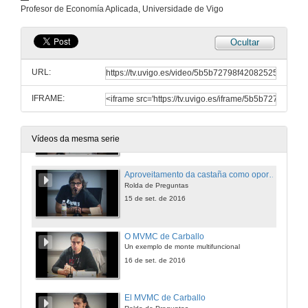
Intervención de Eva González
Profesor de Economía Aplicada, Universidade de Vigo
15 de set. de 2016
Ocultar
Aproveitando os recursos do monte: O sabugueiro
Rolda de Preguntas
URL:
15 de set. de 2016
IFRAME:
Aproveitamento da castaña como oportunidade para o desenvolvemento rural
Amarelante SCG
15 de set. de 2016
Vídeos da mesma serie
Aproveitamento da castaña como oportunidade para o desenvolvemento rural
Rolda de Preguntas
15 de set. de 2016
O MVMC de Carballo
Un exemplo de monte multifuncional
16 de set. de 2016
El MVMC de Carballo