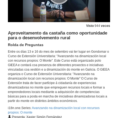
Rolda de Preguntas
15 de set. de 2016
Iniciativas innovadores no Monte Veciñal de Couso
Intervención de Xosé Antón Arauxo
Visto
944
veces
15 de set. de 2016
Aproveitamento da castaña como oportunidade
para o desenvolvemento rural
Iniciativas innovadores no Monte Veciñal de Couso
Rolda de Preguntas
Rolda de Preguntas
Entre os días 13 e 16 do mes de setembro vai ter lugar en Gondomar o
15 de set. de 2016
Curso de Extensión Universitaria: "Avanzando na dinamización local
con recursos propios: O Monte". Este Curso está organizado polo
GIEEA e contará coa presenza de diferentes proxectos e iniciativas
Aproveitamento de pequenos froitos e cogumelos
vinculadas coa xestión e a dinamización do monte en Galicia. O GIEEA
Intervención de Santiago Liñares
organiza o Curso de Extensión Universitaria: "Avanzando na
15 de set. de 2016
dinamización local con recursos propios: O Monte" O Curso de
Extensión trata de facer partícipe á cidadanía de experiencias
dinamizadoras no monte que empreguen recursos locais e formar a
Aproveitamento de pequenos froitos e cogumelos
emprendedores locais mediante a adquisición de competencias
Rolda de Preguntas
básicas para a posta en marcha de iniciativas dinamizadoras locais a
15 de set. de 2016
partir do monte en distintos ámbitos económicos.
i18n.one.Series:
Avanzando na dinamización local con recursos
propios: O monte
Aproveitando os recursos do monte: O sabugueiro
Presenta: Xavier Simón Fernández