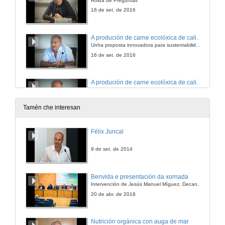
Rolda de Preguntas
16 de set. de 2016
A produción de carne ecolóxica de calidade nos montes comunais de alta montaña
Unha proposta innovadora para sustentabilidade rural
16 de set. de 2016
A produción de carne ecolóxica de calidade nos montes comunais de alta montaña
Rolda de Preguntas
16 de set. de 2016
Tamén che interesan
Acción colectiva para o aproveitamento dos recursos locais
Félix Juncal
Intervención de Xavier Simón
16 de set. de 2016
9 de set. de 2014
Acción colectiva para o aproveitamento dos recursos locais
Benvida e presentación da xornada
Rolda de Preguntas
Intervención de Jesús Manuel Míguez, Decano da Facultade de Bioloxía
16 de set. de 2016
20 de abr. de 2018
Nutrición orgánica con auga de mar