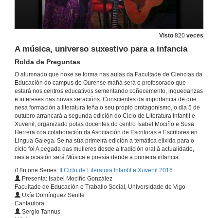
Visto
820
veces
A música, universo suxestivo para a infancia
Rolda de Preguntas
O alumnado que hoxe se forma nas aulas da Facultade de Ciencias da
Presentación Revista Galega de Educación
Educación do campus de Ourense mañá será o profesorado que
Nova Escola Galega
estará nos centros educativos sementando coñecemento, inquedanzas
11 de out. de 2016
e intereses nas novas xeracións. Conscientes da importancia de que
nesa formación a literatura teña o seu propio protagonismo, o día 5 de
outubro arrancará a segunda edición do Ciclo de Literatura Infantil e
Presentación de La poesía y la música en las aulas
Xuvenil, organizado polas docentes do centro Isabel Mociño e Susa
Unha necesidade e un reto
Herrera coa colaboración da Asociación de Escritoras e Escritores en
11 de out. de 2016
Lingua Galega. Se na súa primeira edición a temática elixida para o
ciclo foi A pegada das mulleres desde a tradición oral á actualidade,
nesta ocasión será Música e poesía dende a primeira infancia.
A poesía e a música nas aulas: unha necesidade e un reto
i18n.one.Series:
II Ciclo de Literatura Infantil e Xuvenil 2016
Intervención de Antonio García Teijeiro
Presenta: Isabel Mociño González
11 de out. de 2016
Facultade de Educación e Traballo Social, Universidade de Vigo
Uxía Domínguez Senlle
Cantautora
A poesía e a música nas aulas: unha necesidade e un reto
Sergio Tannus
Rolda de Preguntas