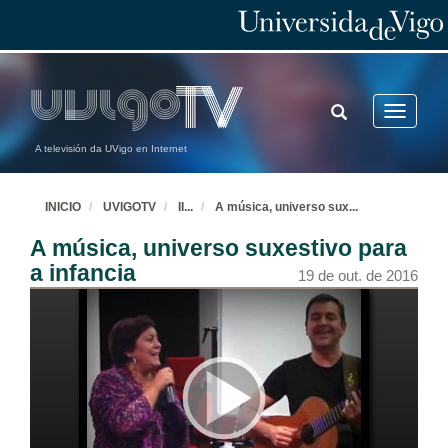
TOGGLE
Toggle
SEARCH
navigatio
A televisión da UVigo en Internet
INICIO
UVIGOTV
II
...
A música, universo sux
...
A música, universo suxestivo para
a infancia
19 de out. de 2016