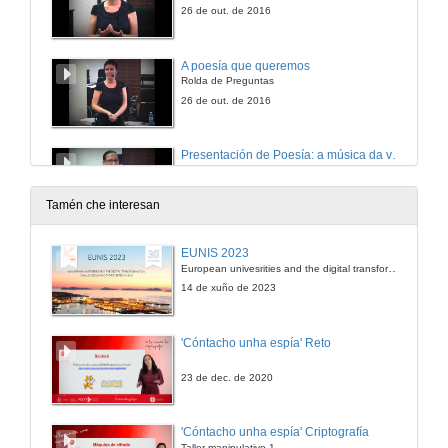
26 de out. de 2016
A poesía que queremos
Rolda de Preguntas
26 de out. de 2016
Presentación de Poesía: a música da vida
Música e poesía dende a primeira infancia
2 de nov. de 2016
Tamén che interesan
Poesía: a música da vida
EUNIS 2023
Intervención de Fran Alonso
European univesrities and the digital transformation: challenges and opportunities ahead
2 de nov. de 2016
14 de xuño de 2023
Poesía: a música da vida
'Cóntacho unha espía' Reto
Rolda de Preguntas
2 de nov. de 2016
23 de dec. de 2020
Presentación de Músicas agochadas
'Cóntacho unha espía' Criptografía
Música e poesía dende a primeira infancia
Taller manipulativo 1