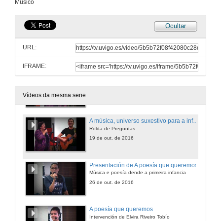
Músico
11 de out. de 2016
Ocultar
Presentación de A música, universo suxestivo para a infancia
Música e poesía dende a primera infancia
URL:
19 de out. de 2016
IFRAME:
A música, universo suxestivo para a infancia
Intervención de Uxía Domínguez Senlle
19 de out. de 2016
Vídeos da mesma serie
A música, universo suxestivo para a infancia
Rolda de Preguntas
19 de out. de 2016
Presentación de A poesía que queremos
Música e poesía dende a primeira infancia
26 de out. de 2016
A poesía que queremos
Intervención de Elvira Riveiro Tobío