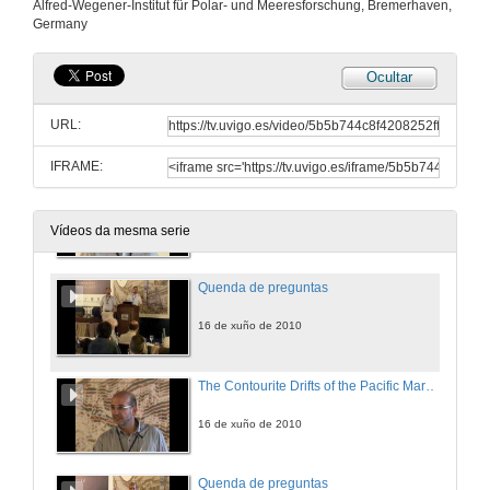
Alfred-Wegener-Institut für Polar- und Meeresforschung, Bremerhaven,
Germany
16 de xuño de 2010
Ocultar
Quenda de preguntas
URL:
16 de xuño de 2010
IFRAME:
Seismic Images of Contourites forming Continental Slope Terraces at the Argentine Margin
Implications for past changes in thermohaline circulation
16 de xuño de 2010
Vídeos da mesma serie
Quenda de preguntas
16 de xuño de 2010
The Contourite Drifts of the Pacific Margin of the Antarctic Peninsula: a Review
16 de xuño de 2010
Quenda de preguntas