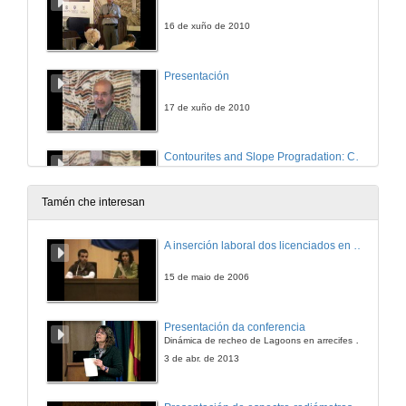
16 de xuño de 2010
Presentación
17 de xuño de 2010
Contourites and Slope Progradation: Canterbury Basin, New Zealand
Keynote
17 de xuño de 2010
Tamén che interesan
Quenda de preguntas
A inserción laboral dos licenciados en Ciencias do Mar: a carreira investigadora
17 de xuño de 2010
15 de maio de 2006
Hydrodynamic Insabilities in a Turbidy Current Boundary Layer as a Mechanism for Channel Incision
Presentación da conferencia
Dinámica de recheo de Lagoons en arrecifes de coral
17 de xuño de 2010
3 de abr. de 2013
Quenda de preguntas