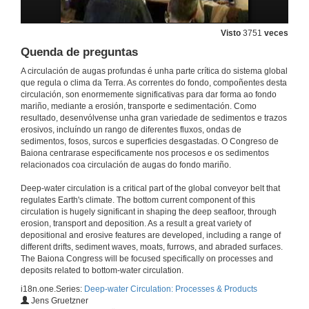
16 de xuño de 2010
Visto
3751
veces
Quenda de preguntas
Quenda de preguntas
A circulación de augas profundas é unha parte crítica do sistema global
que regula o clima da Terra. As correntes do fondo, compoñentes desta
16 de xuño de 2010
circulación, son enormemente significativas para dar forma ao fondo
mariño, mediante a erosión, transporte e sedimentación. Como
resultado, desenvólvense unha gran variedade de sedimentos e trazos
Contouritic Terraces on the Northern Argentina Middle Continental Slope (Southwestern Atlantic)
erosivos, incluíndo un rango de diferentes fluxos, ondas de
sedimentos, fosos, surcos e superficies desgastadas. O Congreso de
16 de xuño de 2010
Baiona centrarase especificamente nos procesos e os sedimentos
relacionados coa circulación de augas do fondo mariño.
Quenda de preguntas
Deep-water circulation is a critical part of the global conveyor belt that
regulates Earth's climate. The bottom current component of this
16 de xuño de 2010
circulation is hugely significant in shaping the deep seafloor, through
erosion, transport and deposition. As a result a great variety of
depositional and erosive features are developed, including a range of
The Contourite Drifts over the Ewing Terrace (NE Argentina, SW Atlantic)
different drifts, sediment waves, moats, furrows, and abraded surfaces.
The Baiona Congress will be focused specifically on processes and
16 de xuño de 2010
deposits related to bottom-water circulation.
i18n.one.Series:
Deep-water Circulation: Processes & Products
Jens Gruetzner
A Contourite System Offshore the Río de la Plata Estuary, Argentina