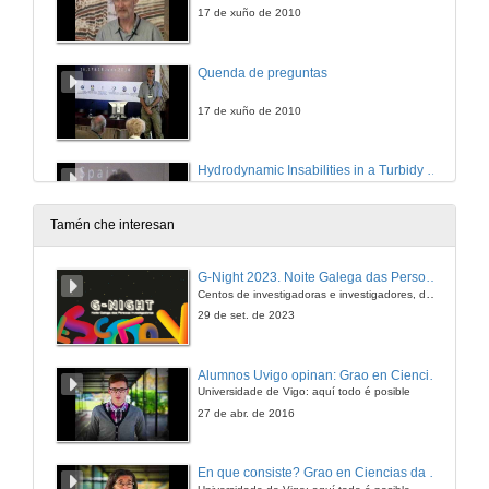
17 de xuño de 2010
Quenda de preguntas
17 de xuño de 2010
Hydrodynamic Insabilities in a Turbidy Current Boundary Layer as a Mechanism for Channel Incision
17 de xuño de 2010
Tamén che interesan
Quenda de preguntas
G-Night 2023. Noite Galega das Persoas Investigadoras. Conciencias creativas
Centos de investigadoras e investigadores, decenas de actividades e sete cidades
17 de xuño de 2010
29 de set. de 2023
Hydrodynamic Insabilities in a Turbidy Current Boundary Layer as a Mechanism for Sediment Wave Formation
Alumnos Uvigo opinan: Grao en Ciencias da Linguaxe e Estudos Literarios
Universidade de Vigo: aquí todo é posible
17 de xuño de 2010
27 de abr. de 2016
Quenda de preguntas
En que consiste? Grao en Ciencias da Linguaxe e Estudos Literarios