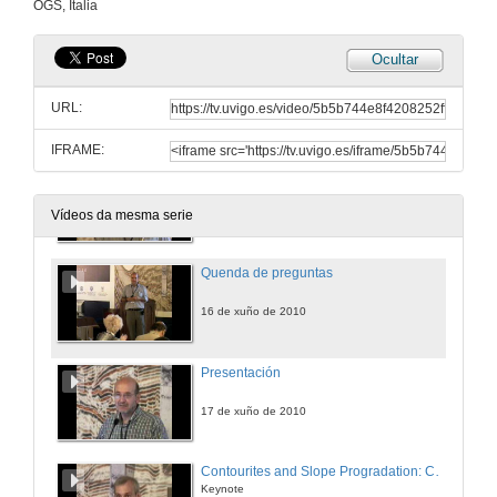
OGS, Italia
16 de xuño de 2010
Ocultar
Quenda de preguntas
URL:
16 de xuño de 2010
IFRAME:
The Contourite Drifts of the Pacific Margin of the Antarctic Peninsula: a Review
16 de xuño de 2010
Vídeos da mesma serie
Quenda de preguntas
16 de xuño de 2010
Presentación
17 de xuño de 2010
Contourites and Slope Progradation: Canterbury Basin, New Zealand
Keynote