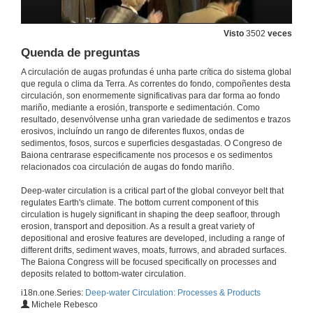
16 de xuño de 2010
Visto
3502
veces
Quenda de preguntas
Quenda de preguntas
A circulación de augas profundas é unha parte crítica do sistema global
16 de xuño de 2010
que regula o clima da Terra. As correntes do fondo, compoñentes desta
circulación, son enormemente significativas para dar forma ao fondo
mariño, mediante a erosión, transporte e sedimentación. Como
The Contourite Drifts over the Ewing Terrace (NE Argentina, SW Atlantic)
resultado, desenvólvense unha gran variedade de sedimentos e trazos
erosivos, incluíndo un rango de diferentes fluxos, ondas de
16 de xuño de 2010
sedimentos, fosos, surcos e superficies desgastadas. O Congreso de
Baiona centrarase especificamente nos procesos e os sedimentos
relacionados coa circulación de augas do fondo mariño.
A Contourite System Offshore the Río de la Plata Estuary, Argentina
Deep-water circulation is a critical part of the global conveyor belt that
16 de xuño de 2010
regulates Earth's climate. The bottom current component of this
circulation is hugely significant in shaping the deep seafloor, through
erosion, transport and deposition. As a result a great variety of
Quenda de preguntas
depositional and erosive features are developed, including a range of
different drifts, sediment waves, moats, furrows, and abraded surfaces.
16 de xuño de 2010
The Baiona Congress will be focused specifically on processes and
deposits related to bottom-water circulation.
i18n.one.Series:
Deep-water Circulation: Processes & Products
Seismic Images of Contourites forming Continental Slope Terraces at the Argentine Margin
Michele Rebesco
Implications for past changes in thermohaline circulation