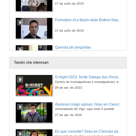
17 de xuño de 2010
Formation of a Basin-wide Bottom Nepheloid Layer in the Western Mediterranean after the Winter 2005 Dense Shelf Water Cascading Event
17 de xuño de 2010
Quenda de preguntas
17 de xuño de 2010
Tamén che interesan
Seismic Patterns of the Interactions between Gravity Processes and Regional Hydrodynamics on Algarve Margin
G-Night 2023. Noite Galega das Persoas Investigadoras. Conciencias creativas
(Gulf of Cadiz. Eastern Atlantic)
Centos de investigadoras e investigadores, decenas de actividades e sete cidades
17 de xuño de 2010
29 de set. de 2023
Quenda de preguntas
Alumnos Uvigo opinan: Grao en Ciencias da Linguaxe e Estudos Literarios
Universidade de Vigo: aquí todo é posible
17 de xuño de 2010
27 de abr. de 2016
Capture of a Deep-sea Contour Current by a Canyon on the Algarve Margin
En que consiste? Grao en Ciencias da Linguaxe e Estudos Literarios
(Gulf of Cadiz. Eastern Atlantic)