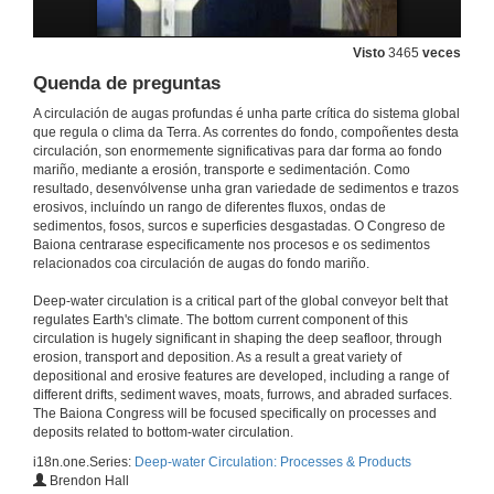
16 de xuño de 2010
Visto
3465
veces
Quenda de preguntas
Quenda de preguntas
16 de xuño de 2010
A circulación de augas profundas é unha parte crítica do sistema global
que regula o clima da Terra. As correntes do fondo, compoñentes desta
circulación, son enormemente significativas para dar forma ao fondo
mariño, mediante a erosión, transporte e sedimentación. Como
The Contourite Drifts of the Pacific Margin of the Antarctic Peninsula: a Review
resultado, desenvólvense unha gran variedade de sedimentos e trazos
erosivos, incluíndo un rango de diferentes fluxos, ondas de
16 de xuño de 2010
sedimentos, fosos, surcos e superficies desgastadas. O Congreso de
Baiona centrarase especificamente nos procesos e os sedimentos
relacionados coa circulación de augas do fondo mariño.
Quenda de preguntas
Deep-water circulation is a critical part of the global conveyor belt that
16 de xuño de 2010
regulates Earth's climate. The bottom current component of this
circulation is hugely significant in shaping the deep seafloor, through
erosion, transport and deposition. As a result a great variety of
Presentación
depositional and erosive features are developed, including a range of
different drifts, sediment waves, moats, furrows, and abraded surfaces.
17 de xuño de 2010
The Baiona Congress will be focused specifically on processes and
deposits related to bottom-water circulation.
i18n.one.Series:
Deep-water Circulation: Processes & Products
Contourites and Slope Progradation: Canterbury Basin, New Zealand
Brendon Hall
Keynote