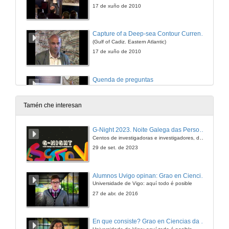
17 de xuño de 2010
Capture of a Deep-sea Contour Current by a Canyon on the Algarve Margin
(Gulf of Cadiz. Eastern Atlantic)
17 de xuño de 2010
Quenda de preguntas
17 de xuño de 2010
Tamén che interesan
Interaction between a Contourite Depositional System and the Mar de Plata Canyon off Argentina and Uruguay
G-Night 2023. Noite Galega das Persoas Investigadoras. Conciencias creativas
Centos de investigadoras e investigadores, decenas de actividades e sete cidades
17 de xuño de 2010
29 de set. de 2023
Quenda de preguntas
Alumnos Uvigo opinan: Grao en Ciencias da Linguaxe e Estudos Literarios
Universidade de Vigo: aquí todo é posible
17 de xuño de 2010
27 de abr. de 2016
En que consiste? Grao en Ciencias da Linguaxe e Estudos Literarios