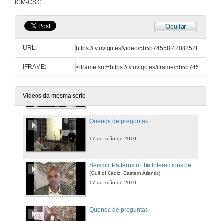
ICM-CSIC
17 de xuño de 2010
Ocultar
Quenda de preguntas
URL:
17 de xuño de 2010
IFRAME:
Formation of a Basin-wide Bottom Nepheloid Layer in the Western Mediterranean after the Winter 2005 Dense Shelf Water Cascading Event
17 de xuño de 2010
Vídeos da mesma serie
Quenda de preguntas
17 de xuño de 2010
Seismic Patterns of the Interactions between Gravity Processes and Regional Hydrodynamics on Algarve Margin
(Gulf of Cadiz. Eastern Atlantic)
17 de xuño de 2010
Quenda de preguntas