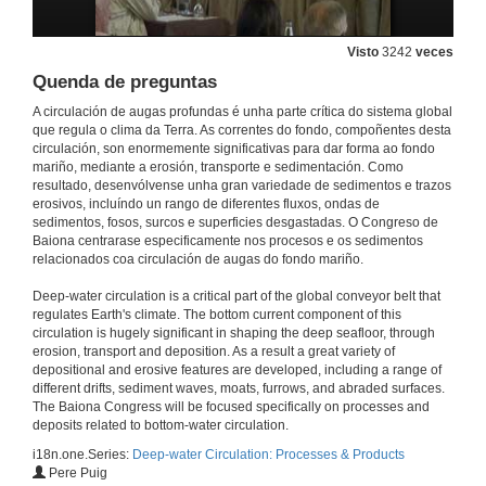
17 de xuño de 2010
Visto
3242
veces
Contourites and Slope Progradation: Canterbury Basin, New Zealand
Quenda de preguntas
Keynote
17 de xuño de 2010
A circulación de augas profundas é unha parte crítica do sistema global
que regula o clima da Terra. As correntes do fondo, compoñentes desta
circulación, son enormemente significativas para dar forma ao fondo
mariño, mediante a erosión, transporte e sedimentación. Como
Quenda de preguntas
resultado, desenvólvense unha gran variedade de sedimentos e trazos
erosivos, incluíndo un rango de diferentes fluxos, ondas de
17 de xuño de 2010
sedimentos, fosos, surcos e superficies desgastadas. O Congreso de
Baiona centrarase especificamente nos procesos e os sedimentos
relacionados coa circulación de augas do fondo mariño.
Hydrodynamic Insabilities in a Turbidy Current Boundary Layer as a Mechanism for Channel Incision
Deep-water circulation is a critical part of the global conveyor belt that
17 de xuño de 2010
regulates Earth's climate. The bottom current component of this
circulation is hugely significant in shaping the deep seafloor, through
erosion, transport and deposition. As a result a great variety of
Quenda de preguntas
depositional and erosive features are developed, including a range of
different drifts, sediment waves, moats, furrows, and abraded surfaces.
17 de xuño de 2010
The Baiona Congress will be focused specifically on processes and
deposits related to bottom-water circulation.
i18n.one.Series:
Deep-water Circulation: Processes & Products
Hydrodynamic Insabilities in a Turbidy Current Boundary Layer as a Mechanism for Sediment Wave Formation
Pere Puig