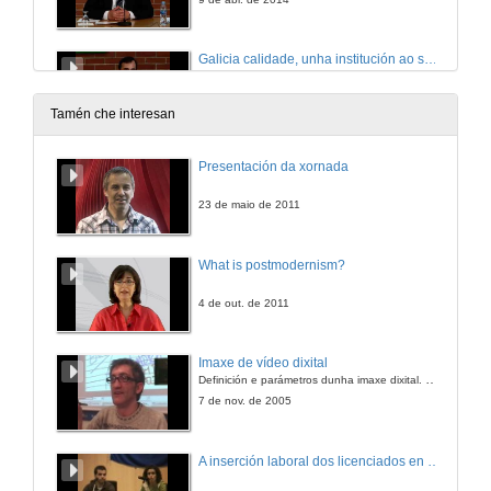
Galicia calidade, unha institución ao servizo da imaxe de Galicia
9 de abr. de 2014
Tamén che interesan
Presentación: Montserrat Doval Avendaño
Presentación da xornada
9 de abr. de 2014
23 de maio de 2011
As axendas das institucións e empresas nos medios sociais
What is postmodernism?
9 de abr. de 2014
4 de out. de 2011
Presentación: Mónica Valderrama Santomé
Imaxe de vídeo dixital
Definición e parámetros dunha imaxe dixital. Resolución e Aspecto. Profundidade da cor. Compresión. Frame por segundo. Entrelazado. Campos, cadros
9 de abr. de 2014
7 de nov. de 2005
Medios virtuais e comunicación alternativa, a vía fronte á saturación publicitaria
A inserción laboral dos licenciados en Ciencias do Mar: a carreira investigadora
9 de abr. de 2014