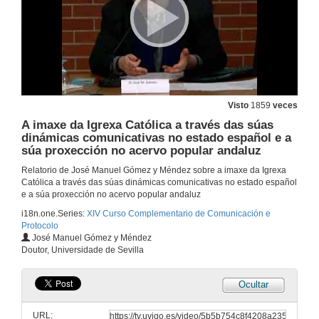
9 de abr. de 2014
A función do Consello Social como elemento visible da imaxe da Universidade nas relacións internas e externas.
9 de abr. de 2014
Presentación: Sociedade e cultura
Visto
1859
veces
A imaxe da Igrexa Católica a través das súas
9 de abr. de 2014
dinámicas comunicativas no estado español e a
súa proxección no acervo popular andaluz
Intervención de Martha González Peláez
Relatorio de José Manuel Gómez y Méndez sobre a imaxe da Igrexa
Católica a través das súas dinámicas comunicativas no estado español
9 de abr. de 2014
e a súa proxección no acervo popular andaluz
i18n.one.Series:
XIV Curso Complementario de Comunicación e
Protocolo
Intervención de Benigno Campos
José Manuel Gómez y Méndez
Doutor, Universidade de Sevilla
9 de abr. de 2014
Ocultar
Quenda de preguntas: Sociedade e cultura
URL:
9 de abr. de 2014