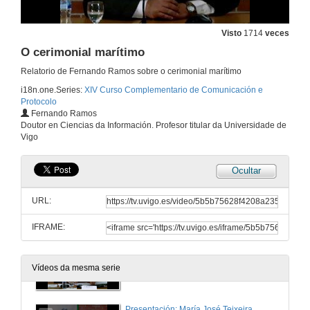
10 de abr. de 2014
Visto
1714
veces
O cerimonial marítimo
Presentación: Eduardo Pardo de Guevara
Relatorio de Fernando Ramos sobre o cerimonial marítimo
10 de abr. de 2014
i18n.one.Series:
XIV Curso Complementario de Comunicación e
Protocolo
Fernando Ramos
Valor simbólico e utilidade da heráldica na imaxe pública das institucións no século XXI
Doutor en Ciencias da Información. Profesor titular da Universidade de
Vigo
10 de abr. de 2014
Ocultar
Presentación: Rafael Marcos Pardo
URL:
10 de abr. de 2014
IFRAME:
As cerimonias de investidura das ordes militares
Vídeos da mesma serie
10 de abr. de 2014
Presentación: María José Teixeira