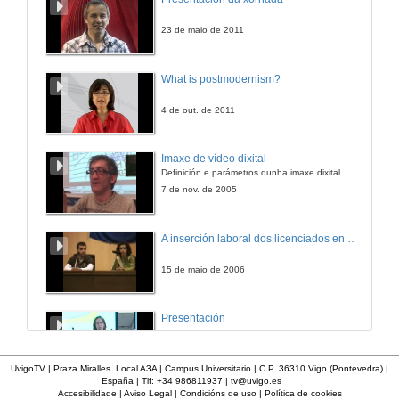
23 de maio de 2011
What is postmodernism?
4 de out. de 2011
Imaxe de vídeo dixital
Definición e parámetros dunha imaxe dixital. Resolución e Aspecto. Profundidade da cor. Compresión. Frame por segundo. Entrelazado. Campos, cadros
7 de nov. de 2005
A inserción laboral dos licenciados en Ciencias do Mar: a carreira investigadora
15 de maio de 2006
Presentación
23 de abr. de 2014
UvigoTV | Praza Miralles. Local A3A | Campus Universitario | C.P. 36310 Vigo (Pontevedra) |
España | Tlf: +34 986811937 |
tv@uvigo.es
Accesibilidade
|
Aviso Legal
|
Condicións de uso
|
Política de cookies
Curso de orientación laboral: Empléate. Módulo Conciénciate