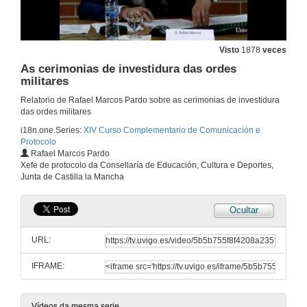
O teatro, escola da vida: técnicas e estilos do acto teatral e a súa utilidade na práctica das relacións sociais
Visto
1878
veces
10 de abr. de 2014
As cerimonias de investidura das ordes
militares
Os premios Metre Mateo do audiovisual galego
Relatorio de Rafael Marcos Pardo sobre as cerimonias de investidura
das ordes militares
10 de abr. de 2014
i18n.one.Series:
XIV Curso Complementario de Comunicación e
Protocolo
Rafael Marcos Pardo
Presentación: Eduardo Pardo de Guevara
Xefe de protocolo da Consellaría de Educación, Cultura e Deportes,
Junta de Castilla la Mancha
10 de abr. de 2014
Ocultar
Valor simbólico e utilidade da heráldica na imaxe pública das institucións no século XXI
URL:
10 de abr. de 2014
IFRAME:
Presentación: Rafael Marcos Pardo
10 de abr. de 2014
Vídeos da mesma serie