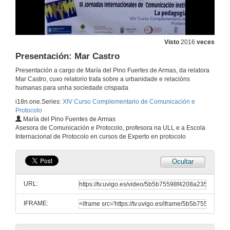
9 de abr. de 2014
Intervención de Estela Bernad
Visto
2016
veces
9 de abr. de 2014
Presentación: Mar Castro
Presentación a cargo de María del Pino Fuertes de Armas, da relatora
Presentación: Jessica Fernández Vázquez
Mar Castro, cuxo relatorio trata sobre a urbanidade e relacións
As redes sociais na comunicación institucional. O caso da Garda Civil e o uso de Twitter
humanas para unha sociedade crispada
9 de abr. de 2014
i18n.one.Series:
XIV Curso Complementario de Comunicación e
Protocolo
María del Pino Fuentes de Armas
As redes sociais na comunicación institucional. O caso da Garda Civil e o uso de Twitter
Asesora de Comunicación e Protocolo, profesora na ULL e a Escola
Internacional de Protocolo en cursos de Experto en protocolo
9 de abr. de 2014
Ocultar
Presentación: Proxección audiovisual do alumnado de Comunicación Audiovisual e de Publicidade
URL:
9 de abr. de 2014
IFRAME:
Proxección audiovisual do alumnado de Comunicación Audiovisual e de Publicidade