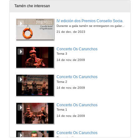
10 de abr. de 2014
Tamén che interesan
Presentación: Eduardo Pardo de Guevara
IV edición dos Premios Consello Social UVigo Humana
Durante a gala tamén se entregaron os galardóns aos mellores TFG e TFM en materia de Axenda 2030
10 de abr. de 2014
21 de dec. de 2023
Valor simbólico e utilidade da heráldica na imaxe pública das institucións no século XXI
Concerto Os Carunchos
Tema 3
10 de abr. de 2014
14 de nov. de 2009
Presentación: Rafael Marcos Pardo
Concerto Os Carunchos
Tema 2
10 de abr. de 2014
14 de nov. de 2009
As cerimonias de investidura das ordes militares
Concerto Os Carunchos
Tema 1
10 de abr. de 2014
14 de nov. de 2009
Presentación: María José Teixeira
Concerto Os Carunchos
Presentación