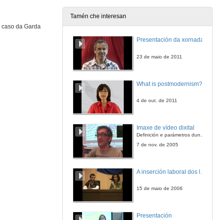
Tamén che interesan
O caso da Garda
Urbanidade e relacións humanas para unha sociedade crispada
Presentación da xornada
10 de abr. de 2014
23 de maio de 2011
Presentación: Mariana Carballal
What is postmodernism?
10 de abr. de 2014
4 de out. de 2011
O teatro, escola da vida: técnicas e estilos do acto teatral e a súa utilidade na práctica das relacións sociais
Imaxe de vídeo dixital
10 de abr. de 2014
Definición e parámetros dunha imaxe dixital. Resolución e Aspecto. Profundidade da cor. Compresión. Frame por segundo. Entrelazado. Campos, cadros
7 de nov. de 2005
Os premios Metre Mateo do audiovisual galego
A inserción laboral dos licenciados en Ciencias do Mar: a carreira investigadora
10 de abr. de 2014
15 de maio de 2006
Presentación: Eduardo Pardo de Guevara
Presentación
10 de abr. de 2014