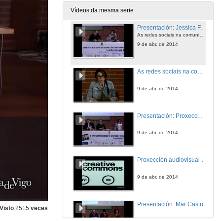
9 de abr. de 2014
Vídeos da mesma serie
Presentación: Jessica Fernández Vázquez
As redes sociais na comunicación institucional. O caso da Garda Civil e o uso de Twitter
9 de abr. de 2014
As redes sociais na comunicación institucional. O caso da Garda Civil e o uso de Twitter
9 de abr. de 2014
Presentación: Proxección audiovisual do alumnado de Comunicación Audiovisual e de Publicidade
9 de abr. de 2014
Proxección audiovisual do alumnado de Comunicación Audiovisual e de Publicidade
9 de abr. de 2014
Presentación: Mar Castro
Visto
2515
veces
10 de abr. de 2014