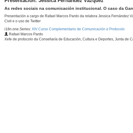
Presentación: Jessica Fernández Vázquez
As redes sociais na comunicación institucional. O caso da Gard
Presentación a cargo de Rafael Marcos Pardo da relatora Jessica Fernández Váz
Civil e o uso de Twitter
i18n.one.Series:
XIV Curso Complementario de Comunicación e Protocolo
Rafael Marcos Pardo
Xefe de protocolo da Consellaría de Educación, Cultura e Deportes, Junta de C