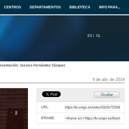
9 de abr. de 2014
CENTROS
DEPARTAMENTOS
BIBLIOTECA
INFO PARA...
Medios virtuais e comunicación alternativa, a vía fronte á saturación publicitaria
9 de abr. de 2014
ES /
GL
Presentación: Relacións públicas institucionais
9 de abr. de 2014
esentación: Jessica Fernández Vázquez
Intervención de Manuel Pinto.
9 de abr. de 2014
9 de abr. de 2014
Intervención de Juan Enrique Gonzálvez Valles
Ocultar
9 de abr. de 2014
URL:
IFRAME:
Intervención de Estela Bernad