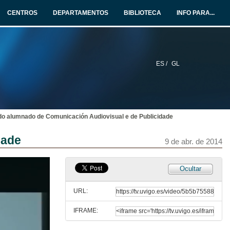
9 de abr. de 2014
CENTROS
DEPARTAMENTOS
BIBLIOTECA
INFO PARA...
Intervención de Juan Enrique Gonzálvez Valles
9 de abr. de 2014
ES /
GL
Intervención de Estela Bernad
9 de abr. de 2014
do alumnado de Comunicación Audiovisual e de Publicidade
Presentación: Jessica Fernández Vázquez
As redes sociais na comunicación institucional. O caso da Garda Civil e o uso de Twitter
dade
9 de abr. de 2014
9 de abr. de 2014
As redes sociais na comunicación institucional. O caso da Garda Civil e o uso de Twitter
Ocultar
9 de abr. de 2014
URL:
IFRAME:
Presentación: Proxección audiovisual do alumnado de Comunicación Audiovisual e de Publicidade