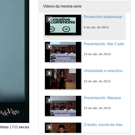
9 de abr. de 2014
Vídeos da mesma serie
Proxección audiovisual do alumnado de Comunicación Audiovisual e de Publicidade
9 de abr. de 2014
Presentación: Mar Castro
10 de abr. de 2014
Urbanidade e relacións humanas para unha sociedade crispada
10 de abr. de 2014
Presentación: Mariana Carballal
10 de abr. de 2014
O teatro, escola da vida: técnicas e estilos do acto teatral e a súa utilidade na práctica das relacións sociais
Visto
1703
veces