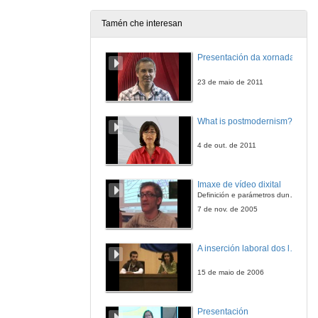
10 de abr. de 2014
Tamén che interesan
Os premios Metre Mateo do audiovisual galego
Presentación da xornada
10 de abr. de 2014
23 de maio de 2011
Presentación: Eduardo Pardo de Guevara
What is postmodernism?
10 de abr. de 2014
4 de out. de 2011
Valor simbólico e utilidade da heráldica na imaxe pública das institucións no século XXI
Imaxe de vídeo dixital
10 de abr. de 2014
Definición e parámetros dunha imaxe dixital. Resolución e Aspecto. Profundidade da cor. Compresión. Frame por segundo. Entrelazado. Campos, cadros
7 de nov. de 2005
Presentación: Rafael Marcos Pardo
A inserción laboral dos licenciados en Ciencias do Mar: a carreira investigadora
10 de abr. de 2014
15 de maio de 2006
As cerimonias de investidura das ordes militares
Presentación
10 de abr. de 2014