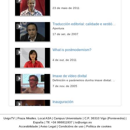
10 de mar. de 2017
23 de maio de 2011
Presentación do libro "Six Galician Poets". Quenda de cuestións
Traducción editorial: calidade e xestión de proxectos
Apertura
10 de mar. de 2017
17 de set. de 2007
What is postmodernism?
4 de out. de 2011
Imaxe de vídeo dixital
Definición e parámetros dunha imaxe dixital. Resolución e Aspecto. Profundidade da cor. Compresión. Frame por segundo. Entrelazado. Campos, cadros
7 de nov. de 2005
Inauguración
8 de maio de 2010
UvigoTV | Praza Miralles. Local A3A | Campus Universitario | C.P. 36310 Vigo (Pontevedra) |
España | Tlf: +34 986811937 |
tv@uvigo.es
Accesibilidade
|
Aviso Legal
|
Condicións de uso
|
Política de cookies
Apertura do acto