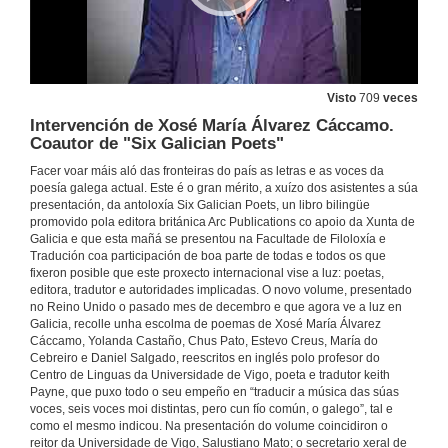
Visto
709
veces
Intervención de Xosé María Álvarez Cáccamo.
Coautor de "Six Galician Poets"
Facer voar máis aló das fronteiras do país as letras e as voces da
poesía galega actual. Este é o gran mérito, a xuízo dos asistentes a súa
presentación, da antoloxía Six Galician Poets, un libro bilingüe
promovido pola editora británica Arc Publications co apoio da Xunta de
Galicia e que esta mañá se presentou na Facultade de Filoloxía e
Tradución coa participación de boa parte de todas e todos os que
fixeron posible que este proxecto internacional vise a luz: poetas,
editora, tradutor e autoridades implicadas. O novo volume, presentado
no Reino Unido o pasado mes de decembro e que agora ve a luz en
Galicia, recolle unha escolma de poemas de Xosé María Álvarez
Cáccamo, Yolanda Castaño, Chus Pato, Estevo Creus, María do
Presentación do libro "Six Galician Poets". Intervención de Luis Alonso Bacigalupe
Cebreiro e Daniel Salgado, reescritos en inglés polo profesor do
Decano da facultade de filoloxía e tradución
Centro de Linguas da Universidade de Vigo, poeta e tradutor keith
10 de mar. de 2017
Payne, que puxo todo o seu empeño en “traducir a música das súas
voces, seis voces moi distintas, pero cun fío común, o galego”, tal e
como el mesmo indicou. Na presentación do volume coincidiron o
Presentación do libro "Six Galician Poets". Intervención de Anxo Lorenzo
reitor da Universidade de Vigo, Salustiano Mato; o secretario xeral de