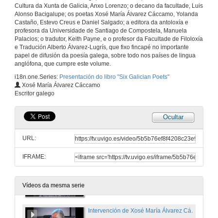
Director xeral de cultura da Xunta de Galicia
Cultura da Xunta de Galicia, Anxo Lorenzo; o decano da facultade, Luis
10 de mar. de 2017
Alonso Bacigalupe; os poetas Xosé María Álvarez Cáccamo, Yolanda
Castaño, Estevo Creus e Daniel Salgado; a editora da antoloxía e
profesora da Universidade de Santiago de Compostela, Manuela
Presentación do libro "Six Galician Poets". Intervención de Salustiano Mato
Palacios; o tradutor, Keith Payne, e o profesor da Facultade de Filoloxía
Reitor da Universidade de Vigo
e Tradución Alberto Álvarez-Lugrís, que fixo fincapé no importante
10 de mar. de 2017
papel de difusión da poesía galega, sobre todo nos países de lingua
anglófona, que cumpre este volume.
i18n.one.Series:
Presentación do libro "Six Galician Poets"
Introducción ó libro "Six Galician Poets" . Intervención de Alberto Álvarez-Lugrís
Xosé María Álvarez Cáccamo
Escritor galego
10 de mar. de 2017
Ocultar
Intervención de Manuela Palacios, editora do libro "Six Galician Poets"
URL:
10 de mar. de 2017
IFRAME:
Intervención de Keith Payne, tradutor do libro "Six Galician Poets"
10 de mar. de 2017
Vídeos da mesma serie
Intervención de Xosé María Álvarez Cáccamo. Coautor de "Six Galician Poets"