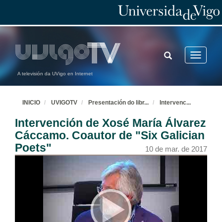
TOGGLE
Toggle
SEARCH
navigatio
A televisión da UVigo en Internet
INICIO
UVIGOTV
Presentación do libr
...
Intervenc
...
Intervención de Xosé María Álvarez
Cáccamo. Coautor de "Six Galician
Poets"
10 de mar. de 2017