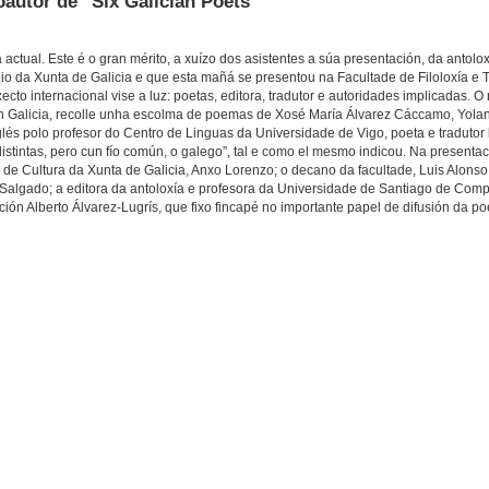
autor de "Six Galician Poets"
 actual. Este é o gran mérito, a xuízo dos asistentes a súa presentación, da antolox
poio da Xunta de Galicia e que esta mañá se presentou na Facultade de Filoloxía e
ecto internacional vise a luz: poetas, editora, tradutor e autoridades implicadas. 
n Galicia, recolle unha escolma de poemas de Xosé María Álvarez Cáccamo, Yola
lés polo profesor do Centro de Linguas da Universidade de Vigo, poeta e tradutor
istintas, pero cun fío común, o galego”, tal e como el mesmo indicou. Na presenta
al de Cultura da Xunta de Galicia, Anxo Lorenzo; o decano da facultade, Luis Alons
algado; a editora da antoloxía e profesora da Universidade de Santiago de Com
ución Alberto Álvarez-Lugrís, que fixo fincapé no importante papel de difusión da p