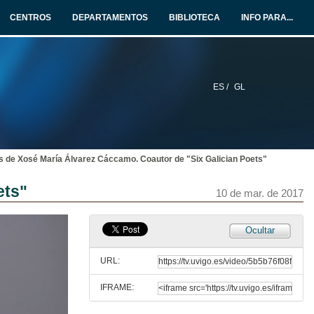
10 de mar. de 2017
CENTROS
DEPARTAMENTOS
BIBLIOTECA
INFO PARA...
Presentación do libro "Six Galician Poets". Intervención de Salustiano Mato
Reitor da Universidade de Vigo
10 de mar. de 2017
ES /
GL
Introducción ó libro "Six Galician Poets" . Intervención de Alberto Álvarez-Lugrís
10 de mar. de 2017
s de Xosé María Álvarez Cáccamo. Coautor de "Six Galician Poets"
Intervención de Manuela Palacios, editora do libro "Six Galician Poets"
ets"
10 de mar. de 2017
10 de mar. de 2017
Intervención de Keith Payne, tradutor do libro "Six Galician Poets"
Ocultar
10 de mar. de 2017
URL:
IFRAME:
Intervención de Xosé María Álvarez Cáccamo. Coautor de "Six Galician Poets"