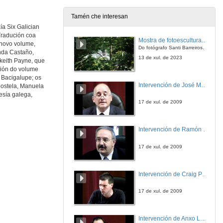
Tamén che interesan
ía Six Galician
Presentación do libro "Six Galician Poets". Quenda de cuestións
 Tradución coa
Mostra de fotoesculturas Overtraz
O novo volume,
10 de mar. de 2017
Do fotógrafo Santi Barreiros e o escultor Nito Contreras.
nda Castaño,
13 de xul. de 2023
 keith Payne, que
ción do volume
o Bacigalupe; os
Intervención de José Maria Barja
postela, Manuela
oesía galega,
17 de xul. de 2009
Intervención de Ramón Villlares
17 de xul. de 2009
Intervención de Craig Patterson
17 de xul. de 2009
Intervención de Anxo Lorenzo