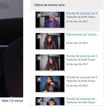
10 de mar. de 2017
Vídeos da mesma serie
Recital de poemas de Xosé María Álvarez Cáccamo. Coautor de "Six Galician Poets"
Tradución de Keith Payne
10 de mar. de 2017
Intervención de Yolanda Castaño. Coautora de "Six Galician Poets"
10 de mar. de 2017
Recital de poemas de Yolanda Castaño. Coautora de "Six Galician Poets"
Tradución de Keith Payne
10 de mar. de 2017
Recital de poemas de Estevo Creus. Coautor de "Six Galician Poets"
Tradución de Keith Payne
10 de mar. de 2017
Recital de poemas de Daniel Salgado. Coautor de "Six Galician Poets"
Visto
756
veces
Tradución de Keith Payne
10 de mar. de 2017