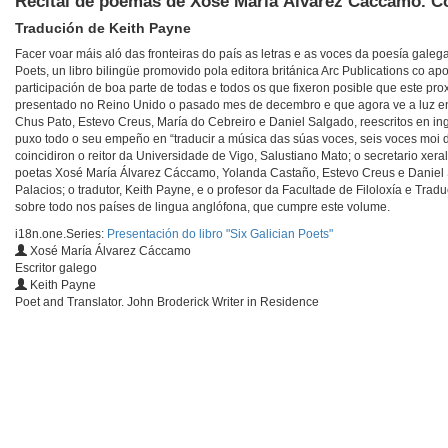
Recital de poemas de Xosé María Álvarez Cáccamo. Co
Tradución de Keith Payne
Facer voar máis aló das fronteiras do país as letras e as voces da poesía galega
Poets, un libro bilingüe promovido pola editora británica Arc Publications co a
participación de boa parte de todas e todos os que fixeron posible que este prox
presentado no Reino Unido o pasado mes de decembro e que agora ve a luz e
Chus Pato, Estevo Creus, María do Cebreiro e Daniel Salgado, reescritos en ing
puxo todo o seu empeño en “traducir a música das súas voces, seis voces moi d
coincidiron o reitor da Universidade de Vigo, Salustiano Mato; o secretario xer
poetas Xosé María Álvarez Cáccamo, Yolanda Castaño, Estevo Creus e Daniel S
Palacios; o tradutor, Keith Payne, e o profesor da Facultade de Filoloxía e Trad
sobre todo nos países de lingua anglófona, que cumpre este volume.
i18n.one.Series:
Presentación do libro "Six Galician Poets"
Xosé María Álvarez Cáccamo
Escritor galego
Keith Payne
Poet and Translator. John Broderick Writer in Residence