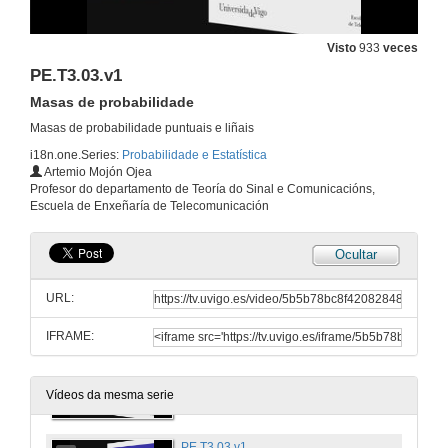
Índices de localización
19 de feb. de 2014
Visto
933
veces
PE.T3.03.v1
PE.T2.17.v1
Masas de probabilidade
Cálculo de esperanzas
19 de feb. de 2014
Masas de probabilidade puntuais e liñais
i18n.one.Series:
Probabilidade e Estatística
Artemio Mojón Ojea
PE.T2.18.v1
Profesor do departamento de Teoría do Sinal e Comunicacións,
Índices de dispersión
Escuela de Enxeñaría de Telecomunicación
19 de feb. de 2014
Ocultar
PE.T3.01.v1
Función de distribución dun vector aleatorio
URL:
13 de feb. de 2014
IFRAME:
PE.T3.02.v1
Función de densidade dun vector aleatorio
13 de feb. de 2014
Vídeos da mesma serie
PE.T3.03.v1