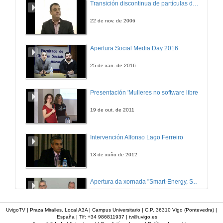
Transición discontinua de partículas de microgel termosensible
Transformacións de VA bidimensionais: transformacións multivariantes
13 de feb. de 2014
22 de nov. de 2006
PE.T3.09.v1
Apertura Social Media Day 2016
Transformacións de VA bidimensionais: cambio de dimensión
13 de feb. de 2014
25 de xan. de 2016
PE.T3.10.v1
Presentación 'Mulleres no software libre'
Correlación
13 de feb. de 2014
19 de out. de 2011
PE.T3.11.v1
Intervención Alfonso Lago Ferreiro
Regresión
13 de feb. de 2014
13 de xuño de 2012
PE.T3.12.v1
Apertura da xornada "Smart-Energy, Smart-City"
Normalidade n-dimensional
13 de feb. de 2014
28 de out. de 2015
UvigoTV | Praza Miralles. Local A3A | Campus Universitario | C.P. 36310 Vigo (Pontevedra) |
España | Tlf: +34 986811937 |
tv@uvigo.es
PE.T4.01.v01