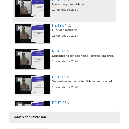
Masas de probabilidade
13 de feb. de 2014
PE.T3.04.v1
Funcións marxinais
13 de feb. de 2014
PE.T3.05.v1
Distribucións condicionais e teorema das probabilidades totais
13 de feb. de 2014
PE.T3.06.v1
Xeneralización de probabilidade condicionada e versión continua do teorema das probabilidades totais
13 de feb. de 2014
PE.T3.07.v1
Independencia estadística entre variables aleatorias
13 de feb. de 2014
Tamén che interesan
PE.T3.08.v1