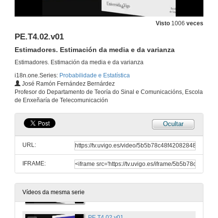
Transformacións de VA bidimensionais: cambio de dimensión
13 de feb. de 2014
Visto
1006
veces
PE.T4.02.v01
PE.T3.10.v1
Estimadores. Estimación da media e da varianza
Correlación
13 de feb. de 2014
Estimadores. Estimación da media e da varianza
i18n.one.Series:
Probabilidade e Estatística
José Ramón Fernández Bernárdez
PE.T3.11.v1
Profesor do Departamento de Teoría do Sinal e Comunicacións, Escola
Regresión
de Enxeñaría de Telecomunicación
13 de feb. de 2014
Ocultar
PE.T3.12.v1
Normalidade n-dimensional
URL:
13 de feb. de 2014
IFRAME:
PE.T4.01.v01
Introducción. Mostra e poboación
20 de mar. de 2014
Vídeos da mesma serie
PE.T4.02.v01