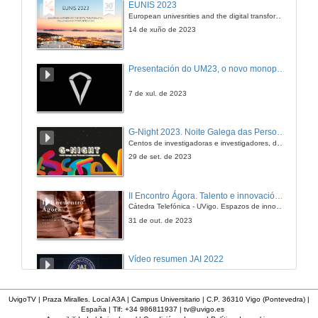
EUNIS 2023
Funcións de distribución e de densidade de un proceso estocástico
European univesrities and the digital transformation: challenges and opportunities ahead
20 de mar. de 2014
14 de xuño de 2023
PE.T5.03.v01
Presentación do UM23, o novo monopraza de UVigo Motorsport
Estatísticos dun proceso estocástico
20 de mar. de 2014
7 de xul. de 2023
PE.T5.04.v01
G-Night 2023. Noite Galega das Persoas Investigadoras. Conciencias creativas
Estacionariedade de un proceso estocástico
Centos de investigadoras e investigadores, decenas de actividades e sete cidades
20 de mar. de 2014
29 de set. de 2023
II Encontro Ágora. Talento e innovación na era da transformación dixital
Cátedra Telefónica - UVigo. Espazos de innovación
31 de out. de 2023
Vídeo resumen JAI 2022
13 de xan. de 2023
UvigoTV | Praza Miralles. Local A3A | Campus Universitario | C.P. 36310 Vigo (Pontevedra) |
España | Tlf: +34 986811937 |
tv@uvigo.es