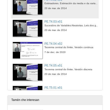
Estimadores. Estimación da media e da varianza
20 de mar. de 2014
PE.T4.03.v01
Sucesións de Variables Aleatorias. Leis dos grandes números
20 de mar. de 2014
PE.T4.04.v02
Teorema central do límite. Versión continua
7 de dec. de 2020
PE.T4.05.v01
Teorema central do límite. Versión discreta
20 de mar. de 2014
PE.T5.01.v01
Concepto de proceso estocástico. Realizacións
20 de mar. de 2014
Tamén che interesan
PE.T5.02.v01