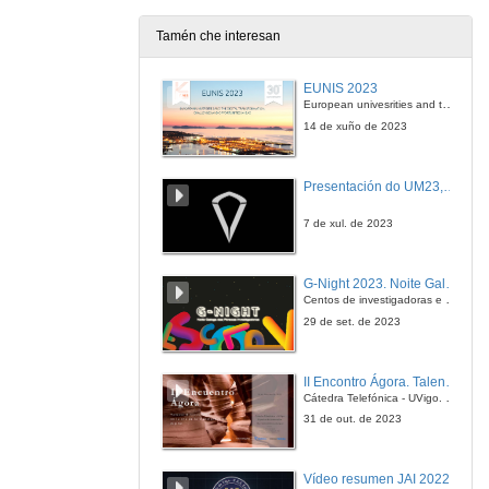
Tamén che interesan
EUNIS 2023
European univesrities and the digital transformation: challenges and opportunities ahead
14 de xuño de 2023
Presentación do UM23, o novo monopraza de UVigo Motorsport
7 de xul. de 2023
G-Night 2023. Noite Galega das Persoas Investigadoras. Conciencias creativas
Centos de investigadoras e investigadores, decenas de actividades e sete cidades
29 de set. de 2023
II Encontro Ágora. Talento e innovación na era da transformación dixital
Cátedra Telefónica - UVigo. Espazos de innovación
31 de out. de 2023
Vídeo resumen JAI 2022