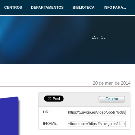
Normalidade n-dimensional
CENTROS
DEPARTAMENTOS
BIBLIOTECA
INFO PARA...
13 de feb. de 2014
PE.T4.01.v01
Introducción. Mostra e poboación
20 de mar. de 2014
ES /
GL
PE.T4.02.v01
Estimadores. Estimación da media e da varianza
20 de mar. de 2014
PE.T4.03.v01
20 de mar. de 2014
Sucesións de Variables Aleatorias. Leis dos grandes números
20 de mar. de 2014
Ocultar
PE.T4.04.v02
Teorema central do límite. Versión continua
URL:
7 de dec. de 2020
IFRAME:
PE.T4.05.v01