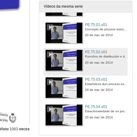
Teorema central do límite. Versión discreta
Vídeos da mesma serie
20 de mar. de 2014
PE.T5.01.v01
Concepto de proceso estocástico. Realizacións
20 de mar. de 2014
PE.T5.02.v01
Funcións de distribución e de densidade de un proceso estocástico
20 de mar. de 2014
PE.T5.03.v01
Estatísticos dun proceso estocástico
20 de mar. de 2014
PE.T5.04.v01
Estacionariedade de un proceso estocástico
20 de mar. de 2014
Visto
1063
veces