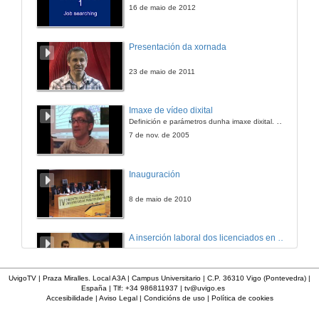
16 de maio de 2012
Presentación da xornada
23 de maio de 2011
Imaxe de vídeo dixital
Definición e parámetros dunha imaxe dixital. Resolución e Aspecto. Profundidade da cor. Compresión. Frame por segundo. Entrelazado. Campos, cadros
7 de nov. de 2005
Inauguración
8 de maio de 2010
A inserción laboral dos licenciados en Ciencias do Mar: a carreira investigadora
15 de maio de 2006
UvigoTV | Praza Miralles. Local A3A | Campus Universitario | C.P. 36310 Vigo (Pontevedra) |
España | Tlf: +34 986811937 |
tv@uvigo.es
Accesibilidade
|
Aviso Legal
|
Condicións de uso
|
Política de cookies
Apertura do acto