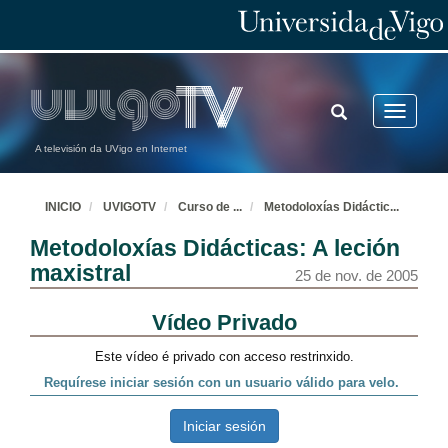
TOGGLE
Toggle
SEARCH
navigatio
A televisión da UVigo en Internet
INICIO
UVIGOTV
Curso de
...
Metodoloxías Didáctic
...
Metodoloxías Didácticas: A leción
maxistral
25 de nov. de 2005