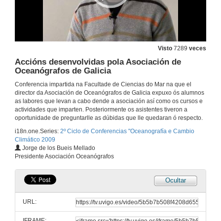
Visto
7289
veces
Accións desenvolvidas pola Asociación de
Oceanógrafos de Galicia
Conferencia impartida na Facultade de Ciencias do Mar na que el
director da Asociación de Oceanógrafos de Galicia expuxo ós alumnos
Implicacións económicas do cambio climático
as labores que levan a cabo dende a asociación así como os cursos e
actividades que imparten. Posteriormente os asistentes tiveron a
6 de mar. de 2009
oportunidade de preguntarlle as dúbidas que lle quedaran ó respecto.
i18n.one.Series:
2º Ciclo de Conferencias "Oceanografía e Cambio
Climático 2009
Primeira Parte
Jorge de los Bueis Mellado
Presidente Asociación Oceanógrafos
12 de mar. de 2009
Ocultar
Segunda Parte
URL:
12 de mar. de 2009
IFRAME: