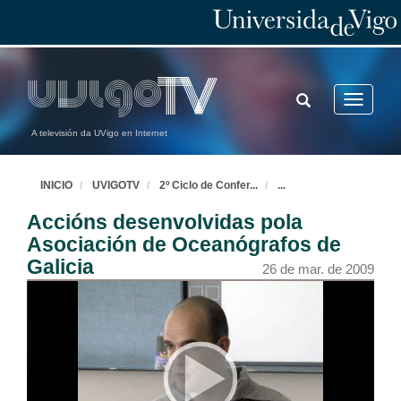
TOGGLE
Toggle
SEARCH
navigatio
A televisión da UVigo en Internet
INICIO
UVIGOTV
2º Ciclo de Confer
...
...
Accións desenvolvidas pola
Asociación de Oceanógrafos de
Galicia
26 de mar. de 2009