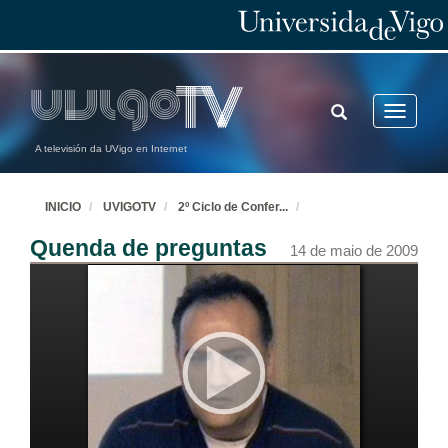
TOGGLE
Toggle
SEARCH
navigatio
A televisión da UVigo en Internet
INICIO
UVIGOTV
2º Ciclo de Confer
...
Quenda de preguntas
14 de maio de 2009