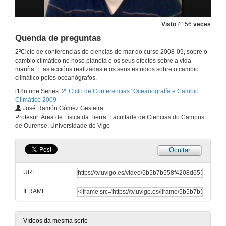
Visto
4156
veces
Implicacións económicas do cambio climático
Quenda de preguntas
6 de mar. de 2009
2ºCiclo de conferencias de ciencias do mar do curso 2008-09, sobre o
cambio climático no noso planeta e os seus efectos sobre a vida
mariña. E as accións realizadas e os seus estudios sobre o cambio
Primeira Parte
climático polos oceanógrafos.
12 de mar. de 2009
i18n.one.Series:
2º Ciclo de Conferencias "Oceanografía e Cambio
Climático 2009
José Ramón Gómez Gesteira
Segunda Parte
Profesor. Área de Física da Tierra. Facultade de Ciencias do Campus
de Ourense, Universidade de Vigo
12 de mar. de 2009
Ocultar
Quenda de preguntas
URL:
12 de mar. de 2009
IFRAME:
Accións desenvolvidas pola Asociación de Oceanógrafos de Galicia
Vídeos da mesma serie
26 de mar. de 2009