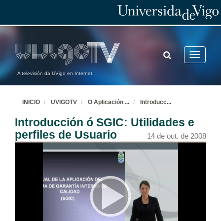
TOGGLE
Toggle
SEARCH
navigatio
A televisión da UVigo en Internet
INICIO
UVIGOTV
O Aplicación
...
Introducc
...
Introducción ó SGIC: Utilidades e
perfiles de Usuario
14 de out. de 2008