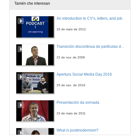
Tamén che interesan
Paso 1: Creación dun formulario co perfil Comisión
An introduction to CV’s, letters, and job searching
14 de out. de 2008
16 de maio de 2012
Paso 2: Recheo do formulario da acta co perfil Secretariado
Transición discontinua de partículas de microgel termosensible
14 de out. de 2008
22 de nov. de 2006
Paso 3: Visionado do acta co perfil Comisión
Apertura Social Media Day 2016
14 de out. de 2008
25 de xan. de 2016
Presentación da xornada
23 de maio de 2011
What is postmodernism?