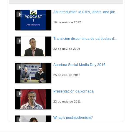
Paso 2: Recheo do formulario da acta co perfil Secretariado
An introduction to CV’s, letters, and job searching
14 de out. de 2008
16 de maio de 2012
Paso 3: Visionado do acta co perfil Comisión
Transición discontinua de partículas de microgel termosensible
14 de out. de 2008
22 de nov. de 2006
Apertura Social Media Day 2016
25 de xan. de 2016
Presentación da xornada
23 de maio de 2011
What is postmodernism?
4 de out. de 2011