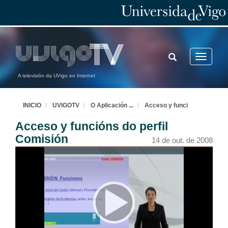
TOGGLE
Toggle
SEARCH
navigatio
A televisión da UVigo en Internet
INICIO
UVIGOTV
O Aplicación
...
Acceso y funci
Acceso y funcións do perfil
Comisión
14 de out. de 2008