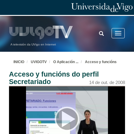
TOGGLE
Toggle
SEARCH
navigatio
A televisión da UVigo en Internet
INICIO
UVIGOTV
O Aplicación
...
Acceso y funcións
Acceso y funcións do perfil
Secretariado
14 de out. de 2008