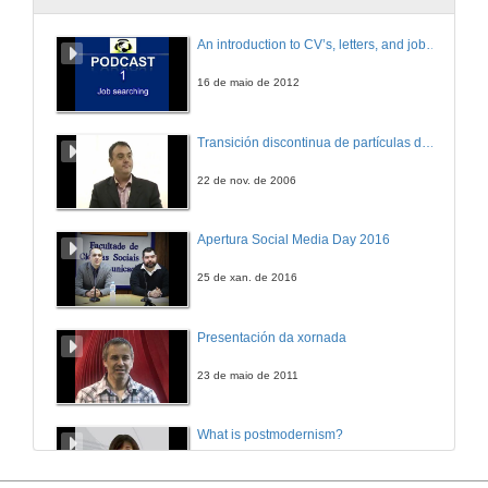
Paso 3: Visionado do acta co perfil Comisión
An introduction to CV’s, letters, and job searching
14 de out. de 2008
16 de maio de 2012
Transición discontinua de partículas de microgel termosensible
22 de nov. de 2006
Apertura Social Media Day 2016
25 de xan. de 2016
Presentación da xornada
23 de maio de 2011
What is postmodernism?
4 de out. de 2011