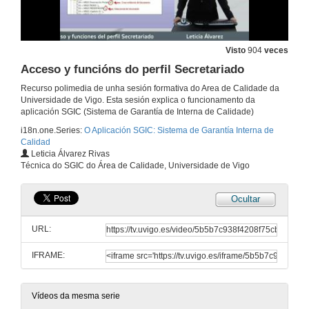
Visto
904
veces
Acceso y funcións do perfil Secretariado
Recurso polimedia de unha sesión formativa do Area de Calidade da
Universidade de Vigo. Esta sesión explica o funcionamento da
aplicación SGIC (Sistema de Garantía de Interna de Calidade)
i18n.one.Series:
O Aplicación SGIC: Sistema de Garantía Interna de
Calidad
Presentación
Leticia Álvarez Rivas
Técnica do SGIC do Área de Calidade, Universidade de Vigo
14 de out. de 2008
Ocultar
Introducción ó SGIC: Utilidades e perfiles de Usuario
URL:
14 de out. de 2008
IFRAME:
Acceso y funcións do perfil Comisión
14 de out. de 2008
Vídeos da mesma serie