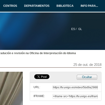
CENTROS
DEPARTAMENTOS
BIBLIOTECA
INFO PARA...
ES /
GL
adución e revisión na Oficina de Interpretación do Idioma
25 de out. de 2018
Ocultar
URL:
IFRAME: