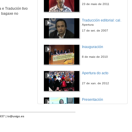
23 de maio de 2011
a e Tradución tivo
n bagaxe no
Traducción editorial: calidade e xestión de proxectos
Apertura
17 de set. de 2007
Inauguración
8 de maio de 2010
Apertura do acto
27 de xan. de 2012
Presentación
23 de abr. de 2014
1937 |
tv@uvigo.es
Intervención de Francisco Fernández