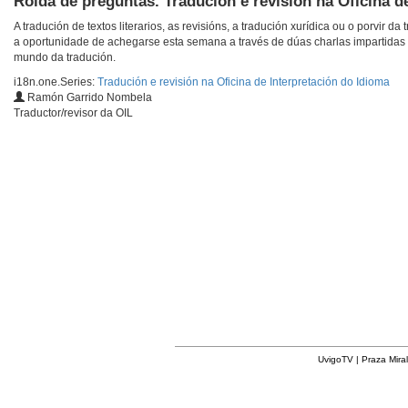
Rolda de preguntas. Tradución e revisión na Oficina d
A tradución de textos literarios, as revisións, a tradución xurídica ou o porvir
a oportunidade de achegarse esta semana a través de dúas charlas impartidas
mundo da tradución.
i18n.one.Series:
Tradución e revisión na Oficina de Interpretación do Idioma
Ramón Garrido Nombela
Traductor/revisor da OIL
UvigoTV | Praza Miral