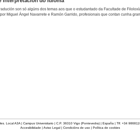
e Interpretación do Idioma
 da tradución son só algúns dos temas aos que o estudantado da Facultade de Filoloxí
 por Miguel Ángel Navarrete e Ramón Garrido, profesionais que contan cunha gra
les. Local A3A | Campus Universitario | C.P. 36310 Vigo (Pontevedra) | España | Tlf: +34 98681
Accesibilidade
|
Aviso Legal
|
Condicións de uso
|
Política de cookies