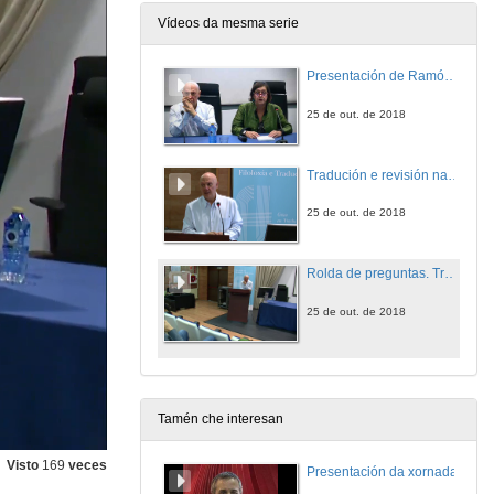
Vídeos da mesma serie
Presentación de Ramón Garrido Nombela
25 de out. de 2018
Tradución e revisión na Oficina de Interpretación do Idioma
25 de out. de 2018
Rolda de preguntas. Tradución e revisión na Oficina de Interpretación do Idioma
25 de out. de 2018
Tamén che interesan
Visto
169
veces
Presentación da xornada