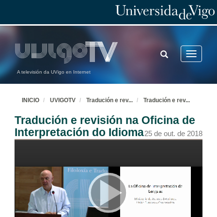
TOGGLE
Toggle
SEARCH
navigatio
A televisión da UVigo en Internet
INICIO
UVIGOTV
Tradución e rev
...
Tradución e rev
...
Tradución e revisión na Oficina de
Interpretación do Idioma
25 de out. de 2018