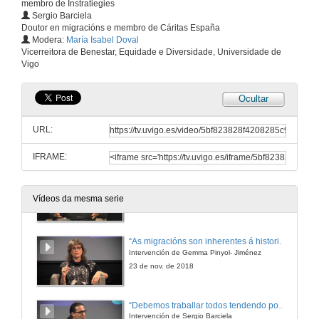
membro de Instratiegies
Sergio Barciela
Doutor en migracións e membro de Cáritas España
Modera:
María Isabel Doval
Vicerreitora de Benestar, Equidade e Diversidade, Universidade de
Vigo
Ocultar
Presentación dos compoñentes do coloquio
URL:
23 de nov. de 2018
IFRAME:
“Non fagades caso ao que os medios conten da migracións”
Intervención de Fernando González, Gonzo
Vídeos da mesma serie
23 de nov. de 2018
“As migracións son inherentes á historia da humanidade“
Intervención de Gemma Pinyol- Jiménez
23 de nov. de 2018
“Debemos traballar todos tendendo pontes nunha Europa que será máis diversa"
Intervención de Sergio Barciela