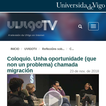
TOGGLE
Toggle
SEARCH
navigatio
A televisión da UVigo en Internet
INICIO
UVIGOTV
Reflexións sob
...
C
...
Coloquio. Unha oportunidade (que
non un problema) chamada
migración
23 de nov. de 2018