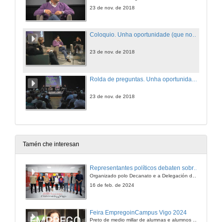
23 de nov. de 2018
Coloquio. Unha oportunidade (que non un problema) chamada migración
23 de nov. de 2018
Rolda de preguntas. Unha oportunidade (que non un problema) chamada migración
23 de nov. de 2018
Tamén che interesan
Representantes políticos debaten sobre educación e xuventude no campus de Pontevedra
Organizado polo Decanato e a Delegación de Alumnado de Dirección e Xestión Pública e coa participación de candidatos de PP, BNG, PSOE, Sumar e Podemos
16 de feb. de 2024
Feira EmpregoinCampus Vigo 2024
Preto de medio millar de alumnas e alumnos buscan coñecer máis de preto as oportunidades que lles achegan as arredor de medio cento de empresas que participan na edición viguesa da feira. Xunto coa visita aos stands, durante a feria desenvólvense varias actividades complementarias, como obradoiros, conversas, mesas redondas ou o pasaporte de empregabilidade, un espazo no que poderán recibir asesoramento sobre o seu CV.