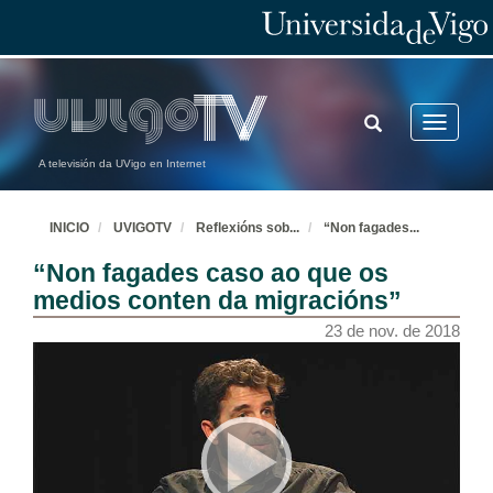
TOGGLE
Toggle
SEARCH
navigatio
A televisión da UVigo en Internet
INICIO
UVIGOTV
Reflexións sob
...
“Non fagades
...
“Non fagades caso ao que os
medios conten da migracións”
23 de nov. de 2018