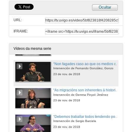
Ocultar
URL:
IFRAME:
Presentación dos compoñentes do coloquio
23 de nov. de 2018
Vídeos da mesma serie
“Non fagades caso ao que os medios conten da migracións”
Intervención de Fernando González, Gonzo
23 de nov. de 2018
“As migracións son inherentes á historia da humanidade“
Intervención de Gemma Pinyol- Jiménez
23 de nov. de 2018
“Debemos traballar todos tendendo pontes nunha Europa que será máis diversa"
Intervención de Sergio Barciela
23 de nov. de 2018