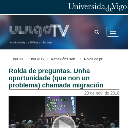
TOGGLE
Toggle
SEARCH
navigatio
A televisión da UVigo en Internet
INICIO
UVIGOTV
Reflexións sob
...
Rolda de pr
...
Rolda de preguntas. Unha
oportunidade (que non un
problema) chamada migración
23 de nov. de 2018