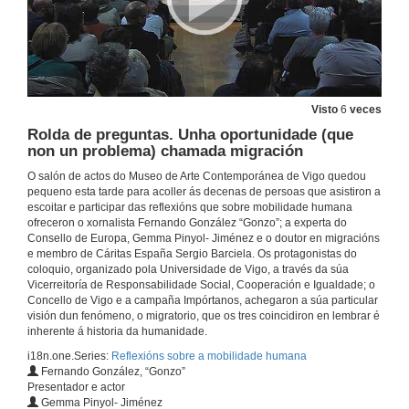
Visto
6
veces
Rolda de preguntas. Unha oportunidade (que
non un problema) chamada migración
O salón de actos do Museo de Arte Contemporánea de Vigo quedou
pequeno esta tarde para acoller ás decenas de persoas que asistiron a
escoitar e participar das reflexións que sobre mobilidade humana
ofreceron o xornalista Fernando González “Gonzo”; a experta do
Consello de Europa, Gemma Pinyol- Jiménez e o doutor en migracións
e membro de Cáritas España Sergio Barciela. Os protagonistas do
coloquio, organizado pola Universidade de Vigo, a través da súa
Vicerreitoría de Responsabilidade Social, Cooperación e Igualdade; o
Concello de Vigo e a campaña Impórtanos, achegaron a súa particular
visión dun fenómeno, o migratorio, que os tres coincidiron en lembrar é
inherente á historia da humanidade.
i18n.one.Series:
Reflexións sobre a mobilidade humana
Fernando González, “Gonzo”
Presentador e actor
Gemma Pinyol- Jiménez