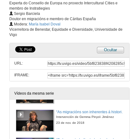
Experta do Consello de Europa no proxecto Intercultural Cities e
membro de Instratiegies
Sergio Barciela
Doutor en migracións e membro de Cáritas España
Modera:
María Isabel Doval
Vicerreitora de Benestar, Equidade e Diversidade, Universidade de
Vigo
Ocultar
Presentación dos compoñentes do coloquio
URL:
23 de nov. de 2018
IFRAME:
“Non fagades caso ao que os medios conten da migracións”
Intervención de Fernando González, Gonzo
Vídeos da mesma serie
23 de nov. de 2018
“As migracións son inherentes á historia da humanidade“
Intervención de Gemma Pinyol- Jiménez
23 de nov. de 2018