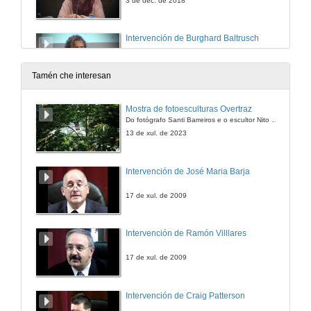
3 de dec. de 2018
Intervención de Burghard Baltrusch
3 de dec. de 2018
Tamén che interesan
A construção do Saramago político: os primeiros romances
Mostra de fotoesculturas Overtraz
Conferencia inaugural
Do fotógrafo Santi Barreiros e o escultor Nito Contreras.
3 de dec. de 2018
13 de xul. de 2023
Rolda de preguntas. A construção do Saramago político: os primeiros romances
Intervención de José Maria Barja
3 de dec. de 2018
17 de xul. de 2009
Presentación de Manuel Frias Martins
Intervención de Ramón Villlares
3 de dec. de 2018
17 de xul. de 2009
Literatura, política e amor em Último Caderno de Lanzarote
Intervención de Craig Patterson
Conferencia
3 de dec. de 2018