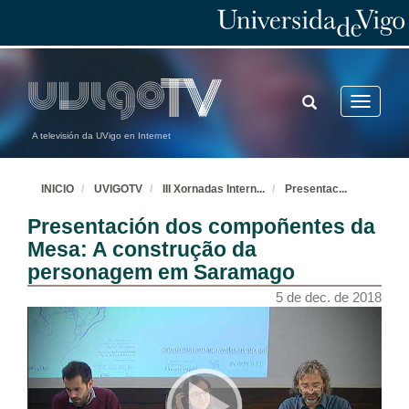
TOGGLE
Toggle
SEARCH
navigatio
A televisión da UVigo en Internet
INICIO
UVIGOTV
III Xornadas Intern
...
Presentac
...
Presentación dos compoñentes da
Mesa: A construção da
personagem em Saramago
5 de dec. de 2018