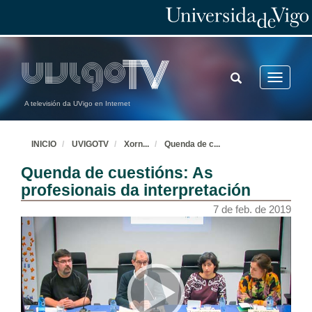
TOGGLE
Toggle
SEARCH
navigatio
A televisión da UVigo en Internet
INICIO
UVIGOTV
Xorn
...
Quenda de c
...
Quenda de cuestións: As
profesionais da interpretación
7 de feb. de 2019