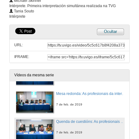
Michael Skinner
Intérprete. Primeira interpretación simultánea realizada na TVG
Mesa redonda: As empresas de interpretación e de organización de eventos e os clientes finais
Tania Souto
Intérprete
7 de feb. de 2019
Ocultar
Quenda de cuestións: As empresas de interpretación e de organización de eventos e os clientes finais
URL:
7 de feb. de 2019
IFRAME:
Presentación dos relatores: As profesionais da interpretación
Vídeos da mesma serie
7 de feb. de 2019
Mesa redonda: As profesionais da interpretación
7 de feb. de 2019
Quenda de cuestións: As profesionais da interpretación
7 de feb. de 2019