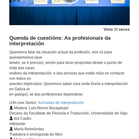
Visto
36
veces
Quenda de cuestións: As profesionais da
interpretación
Queremos falar da situación actual da profesión, non só para
queixármonos (que
tamén, se é preciso), senón para facer propostas desde o punto de
Intervención de Luis Alonso
vista das caras
Decano en funcións da Facultade de Filoloxía e Tradución
visíbeis da interpretación, e das persoas que están máis en contacto
7 de feb. de 2019
con todos os
axentes implicados. Queremos saber cara onde tiraría a interpretación
en Galiza (e
Intervención de Iria Taibo
en galego), se das profesionais dependese.
Presidenta da Asociación Galega de Profesionais da Tradución e da Interpretación
i18n.one.Series:
Xornadas de interpretación
7 de feb. de 2019
Modera: Luis Alonso Bacigalupe
Decano da Facultade de Filoloxía e Traducción, Universidade de Vigo
Iria Castro
Presentación das relatoras: As empresas de interpretación e de organización de eventos e os clientes finais
Intérprete
María Reimóndez
7 de feb. de 2019
Tradutora e prologuista do libro