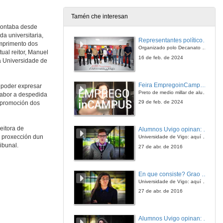
Tamén che interesan
 contaba desde
a universitaria,
Representantes políticos debaten sobre educación e xuventude no campus de Pontevedra
umprimento dos
Organizado polo Decanato e a Delegación de Alumnado de Dirección e Xestión Pública e coa participación de candidatos de PP, BNG, PSOE, Sumar e Podemos
ual reitor, Manuel
16 de feb. de 2024
a Universidade de
Feira EmpregoinCampus Vigo 2024
 poder expresar
Preto de medio millar de alumnas e alumnos buscan coñecer máis de preto as oportunidades que lles achegan as arredor de medio cento de empresas que participan na edición viguesa da feira. Xunto coa visita aos stands, durante a feria desenvólvense varias actividades complementarias, como obradoiros, conversas, mesas redondas ou o pasaporte de empregabilidade, un espazo no que poderán recibir asesoramento sobre o seu CV.
sabor a despedida
29 de feb. de 2024
á promoción dos
eitora de
Alumnos Uvigo opinan: Grao en Ciencias da Linguaxe e Estudos Literarios
Universidade de Vigo: aquí todo é posible
a proxección dun
ibunal.
27 de abr. de 2016
En que consiste? Grao en Ciencias da Linguaxe e Estudos Literarios
Universidade de Vigo: aquí todo é posible
27 de abr. de 2016
Alumnos Uvigo opinan: Grao en Linguas Estranxeiras