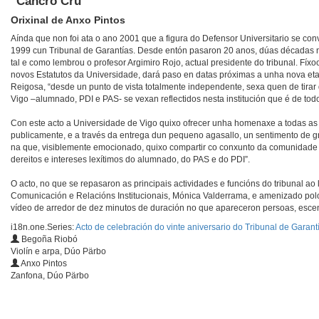
"Cancro Crú"
Orixinal de Anxo Pintos
Aínda que non foi ata o ano 2001 que a figura do Defensor Universitario se con
1999 cun Tribunal de Garantías. Desde entón pasaron 20 anos, dúas décadas na
tal e como lembrou o profesor Argimiro Rojo, actual presidente do tribunal. Fíx
novos Estatutos da Universidade, dará paso en datas próximas a unha nova etap
Reigosa, “desde un punto de vista totalmente independente, sexa quen de tirar
Vigo –alumnado, PDI e PAS- se vexan reflectidos nesta institución que é de todo
Con este acto a Universidade de Vigo quixo ofrecer unha homenaxe a todas as 
publicamente, e a través da entrega dun pequeno agasallo, un sentimento de g
na que, visiblemente emocionado, quixo compartir co conxunto da comunidade un
dereitos e intereses lexítimos do alumnado, do PAS e do PDI”.
O acto, no que se repasaron as principais actividades e funcións do tribunal ao 
Comunicación e Relacións Institucionais, Mónica Valderrama, e amenizado polo
vídeo de arredor de dez minutos de duración no que apareceron persoas, escena
i18n.one.Series:
Acto de celebración do vinte aniversario do Tribunal de Garan
Begoña Riobó
Violín e arpa, Dúo Pärbo
Anxo Pintos
Zanfona, Dúo Pärbo