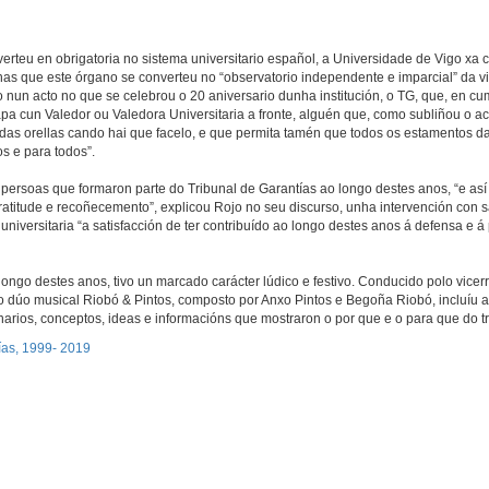
verteu en obrigatoria no sistema universitario español, a Universidade de Vigo xa
s que este órgano se converteu no “observatorio independente e imparcial” da vid
oo nun acto no que se celebrou o 20 aniversario dunha institución, o TG, que, en c
a cun Valedor ou Valedora Universitaria a fronte, alguén que, como subliñou o act
 das orellas cando hai que facelo, e que permita tamén que todos os estamentos d
s e para todos”.
persoas que formaron parte do Tribunal de Garantías ao longo destes anos, “e así
ratitude e recoñecemento”, explicou Rojo no seu discurso, unha intervención con 
iversitaria “a satisfacción de ter contribuído ao longo destes anos á defensa e 
longo destes anos, tivo un marcado carácter lúdico e festivo. Conducido polo vicerr
 dúo musical Riobó & Pintos, composto por Anxo Pintos e Begoña Riobó, incluíu 
rios, conceptos, ideas e informacións que mostraron o por que e o para que do tr
tías, 1999- 2019