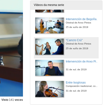
Oxirinal de Nazario González "Moxenas", arreglo de Begoña Riobó e Anxo Pintos
Vídeos da mesma serie
25 de xuño de 2019
Intervención de Begoña Riobó
Orixinal de Anxo Pintos
25 de xuño de 2019
"Cancro Crú"
Orixinal de Anxo Pintos
25 de xuño de 2019
Intervención de Anxo Pintos
31 de xul. de 2019
Entre Isoglosas
Composición tradicional, con arranxos de Begoña Riobó
31 de xul. de 2019
Visto
141
veces