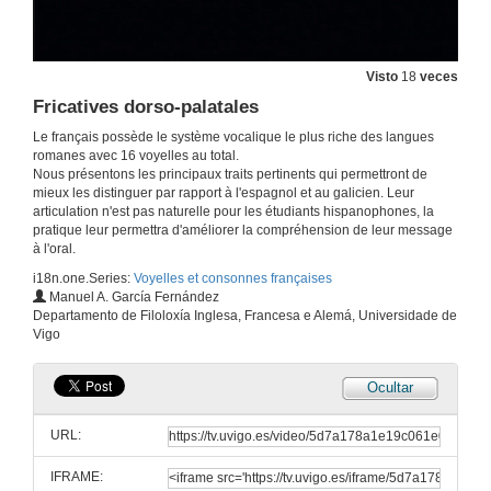
Les voyelles françaises IV
Les semi-voyelles
20 de ago. de 2018
Visto
18
veces
Fricatives dorso-palatales
Considérations générales
Le français possède le système vocalique le plus riche des langues
19 de xul. de 2019
romanes avec 16 voyelles au total.
Nous présentons les principaux traits pertinents qui permettront de
mieux les distinguer par rapport à l'espagnol et au galicien. Leur
articulation n'est pas naturelle pour les étudiants hispanophones, la
Les Occlusives Bilabiales
pratique leur permettra d'améliorer la compréhension de leur message
à l'oral.
19 de xul. de 2019
i18n.one.Series:
Voyelles et consonnes françaises
Manuel A. García Fernández
Les Occlusives alvéo-dentales
Departamento de Filoloxía Inglesa, Francesa e Alemá, Universidade de
Vigo
19 de xul. de 2019
Ocultar
Les Occlusives Dorso-vélaires
URL:
19 de xul. de 2019
IFRAME: