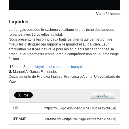
Les semi-voyelles
20 de ago. de 2018
Visto
24
veces
Liquides
Considérations générales
Le français possède le système vocalique le plus riche des langues
19 de xul. de 2019
romanes avec 16 voyelles au total.
Nous présentons les principaux traits pertinents qui permettront de
mieux les distinguer par rapport à l'espagnol et au galicien. Leur
articulation n'est pas naturelle pour les étudiants hispanophones, la
Les Occlusives Bilabiales
pratique leur permettra d'améliorer la compréhension de leur message
à l'oral.
19 de xul. de 2019
i18n.one.Series:
Voyelles et consonnes françaises
Manuel A. García Fernández
Les Occlusives alvéo-dentales
Departamento de Filoloxía Inglesa, Francesa e Alemá, Universidade de
Vigo
19 de xul. de 2019
Ocultar
Les Occlusives Dorso-vélaires
URL:
19 de xul. de 2019
IFRAME:
Fricatives labio-dentales