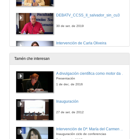
DEBATV_CCSS_II_salvador_sin_cu3
30 de set. de 2019
Intervención de Carla Oliveira
30 de set. de 2019
Tamén che interesan
Rolda de preguntas. Foro: Regras de Xogo: os Organismos Reguladores do Audiovisual
A divulgación científica como motor da actividade de I+D+i
Presentación
30 de set. de 2019
1 de dec. de 2016
Presentación de Maria Berenice Da Costa Machado
Inauguración
30 de set. de 2019
27 de set. de 2012
Campañas e debates electorais en Latinoamérica: Brasil
Intervención de Dª. María del Carmen Cabeza
Conferencia
Inauguración ciclo de conferencias
30 de set. de 2019