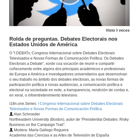
Visto
9
veces
Rolda de preguntas. Debates Electorais nos
Estados Unidos de América
O "I DEBATv, Congreso Internacional sobre Debates Electorais
Televisados e Novas Formas de Comunicación Política: Os Debates
Electorais a Debate", xorde coa vocación de reunir e compartir
coñecemento entre algúns dos principais académicos e profesionais
D. José Rúas Araújo, dá a benvida ao congreso e ofrece información sobre a organización do mesmo
de Europa e América e investigadores universitarios que desenvolvan
o seu traballo no ámbito dos debates electorais, as novas formas de
30 de set. de 2019
participación política e novas audiencias, a comunicación política e
electoral na sociedade en rede, a transparencia, rendición de contas e,
en xeral, o infoentretenimiento televisivo.
Intervención de D. Xosé Manuel Baamonde Silva
i18n.one.Series:
I Congreso Internacional sobre Debates Electorais
Televisados e Novas Formas de Comunicación Política
30 de set. de 2019
Alan Schroeder
Northeastern University (Boston), autor de “Presidential Debates: Risky
Business on the Campaign Trail”. ​
D. José María Cancela agradece á Universidade de Vigo e aos grupos de investigación, o seu esforzo para poder levar a cabo o congreso
Modera: María Gallego Reguera
Academia das Ciencias e as Artes de Televisión de España
30 de set. de 2019