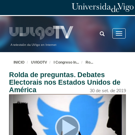
TOGGLE
Toggle
SEARCH
navigatio
A televisión da UVigo en Internet
INICIO
UVIGOTV
I Congreso In
...
Ro
...
Rolda de preguntas. Debates
Electorais nos Estados Unidos de
América
30 de set. de 2019