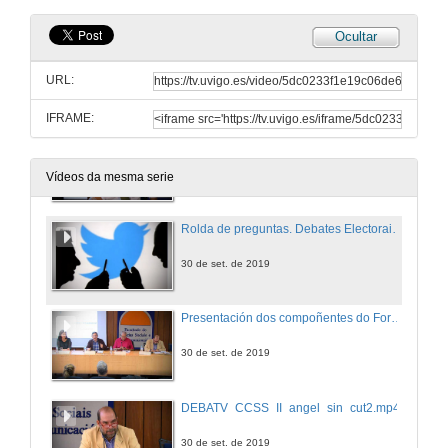
Ocultar
Presentación de Alan Schroeder
URL:
30 de set. de 2019
IFRAME:
Debates Electorais nos Estados Unidos de América
Conferencia
30 de set. de 2019
Vídeos da mesma serie
Rolda de preguntas. Debates Electorais nos Estados Unidos de América
30 de set. de 2019
Presentación dos compoñentes do Foro: Regras de Xogo: os Organismos Reguladores do Audiovisual
30 de set. de 2019
DEBATV_CCSS_II_angel_sin_cut2.mp4
30 de set. de 2019