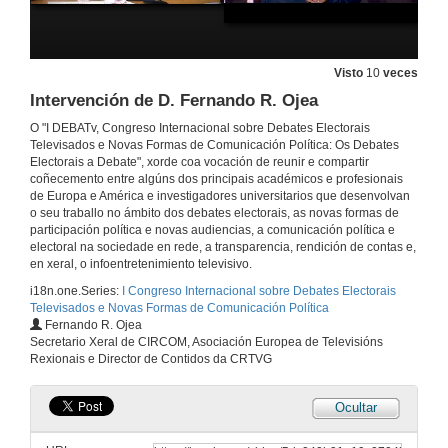
1 de out. de 2019
Presentación de D. José Manuel Pérez Tornero
Visto
10
veces
Intervención de D. Fernando R. Ojea
1 de out. de 2019
O "I DEBATv, Congreso Internacional sobre Debates Electorais
Televisados e Novas Formas de Comunicación Política: Os Debates
Televisión, Campañas Electorais e Servizo Público
Electorais a Debate", xorde coa vocación de reunir e compartir
Conferencia
coñecemento entre algúns dos principais académicos e profesionais
1 de out. de 2019
de Europa e América e investigadores universitarios que desenvolvan
o seu traballo no ámbito dos debates electorais, as novas formas de
participación política e novas audiencias, a comunicación política e
Rolda de preguntas. Televisión, Campañas Electorais e Servizo Público
electoral na sociedade en rede, a transparencia, rendición de contas e,
en xeral, o infoentretenimiento televisivo.
1 de out. de 2019
i18n.one.Series:
I Congreso Internacional sobre Debates Electorais
Televisados e Novas Formas de Comunicación Política
Fernando R. Ojea
Presentación dos compoñentes da Mesa: Foro: Televisión, Interese Público e Comercial
Secretario Xeral de CIRCOM, Asociación Europea de Televisións
Rexionais e Director de Contidos da CRTVG
1 de out. de 2019
Ocultar
Intervención de D. Andrés Armas Portela