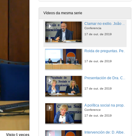
Conferencia
17 de out. de 2019
Vídeos da mesma serie
Clamar no exilio. João Camoesas e a propaganda antifascista nos Estados Unidos no tempo da Guerra Civil española
Conferencia
17 de out. de 2019
Rolda de preguntas. Perspectivas transnacionais da propaganda política
17 de out. de 2019
Presentación de Dra. Carme Molinero
17 de out. de 2019
A política social na propaganda franquista
Conference
17 de out. de 2019
Intervención de: D. Alberto Pena Rodríguez
Visto
6
veces