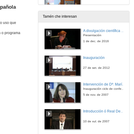
spañola
17 de out. de 2019
Tamén che interesan
 o uso que
Intervención de: D. Alberto de Bernardi
A divulgación científica como motor da actividade de I+D+i
n o programa
17 de out. de 2019
Presentación
1 de dec. de 2016
Clausura do XII Congreso. Comunicación social e opinión pública nas ditaduras: Narrativas, idearios e representacións
Inauguración
17 de out. de 2019
27 de set. de 2012
Intervención de Dª. María del Carmen Cabeza
Inauguración ciclo de conferencias
5 de nov. de 2007
Introducción ó Real Decreto
10 de xul. de 2007