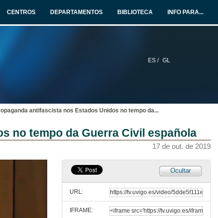
Conferencia
17 de out. de 2019
CENTROS
DEPARTAMENTOS
BIBLIOTECA
INFO PARA...
O Estado Novo e o controlo (titubeante) da imprensa colonial em Moçambique. Os períodos eleitorais, a propaganda política e a oposição ao salazarismo (1945-1958)
Conferencia
17 de out. de 2019
ES /
GL
Represión da lingua e cultura galegas: Do franquismo á actualidade
Conferencia
17 de out. de 2019
ropaganda antifascista nos Estados Unidos no tempo da
...
Rolda de preguntas. Censura, represión e oposición nas ditaduras
os no tempo da Guerra Civil española
17 de out. de 2019
17 de out. de 2019
Marcelo Caetano no (Jornal do) Brasil: repercussões da direita portuguesa na Ditadura Militar (1968-1974)
Ocultar
Conferencia
17 de out. de 2019
URL:
IFRAME:
Il fascismo e la stampa per gli italiani all’estero. Propaganda e costruzione del consenso tra gli emigrati italiani