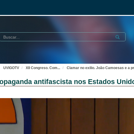
Buscar
Submit
UVIGOTV
XII Congreso. Com
...
Clamar no exilio. João Camoesas e a p
ropaganda antifascista nos Estados Unid