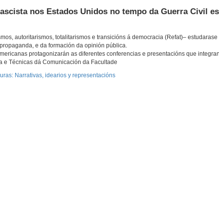
fascista nos Estados Unidos no tempo da Guerra Civil e
mos, autoritarismos, totalitarismos e transicións á democracia (Refat)– estudarase
 propaganda, e da formación da opinión pública.
mericanas protagonizarán as diferentes conferencias e presentacións que integra
nda e Técnicas dá Comunicación da Facultade
ras: Narrativas, idearios y representacións