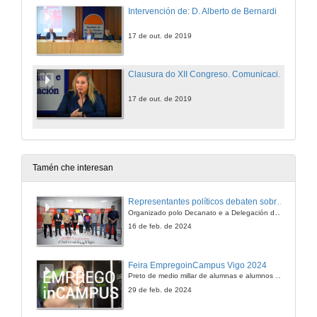
Intervención de: D. Alberto de Bernardi
17 de out. de 2019
Clausura do XII Congreso. Comunicación social e opinión pública nas ditaduras: Narrativas, idearios e representacións
17 de out. de 2019
Tamén che interesan
Representantes políticos debaten sobre educación e xuventude no campus de Pontevedra
Organizado polo Decanato e a Delegación de Alumnado de Dirección e Xestión Pública e coa participación de candidatos de PP, BNG, PSOE, Sumar e Podemos
16 de feb. de 2024
Feira EmpregoinCampus Vigo 2024
Preto de medio millar de alumnas e alumnos buscan coñecer máis de preto as oportunidades que lles achegan as arredor de medio cento de empresas que participan na edición viguesa da feira. Xunto coa visita aos stands, durante a feria desenvólvense varias actividades complementarias, como obradoiros, conversas, mesas redondas ou o pasaporte de empregabilidade, un espazo no que poderán recibir asesoramento sobre o seu CV.
29 de feb. de 2024