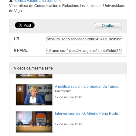
Mónica Valderrama Santomé
Clamar no exilio. João Camoesas e a propaganda antifascista nos Estados Unidos no tempo da Guerra Civil española
Vicerreitora de Comunicación e Relacións Institucionais, Universidade
Conferencia
de Vigo
17 de out. de 2019
Ocultar
Rolda de preguntas. Perspectivas transnacionais da propaganda política
URL:
17 de out. de 2019
IFRAME:
Presentación de Dra. Carme Molinero
Vídeos da mesma serie
17 de out. de 2019
A política social na propaganda franquista
Conference
17 de out. de 2019
Intervención de: D. Alberto Pena Rodríguez
17 de out. de 2019