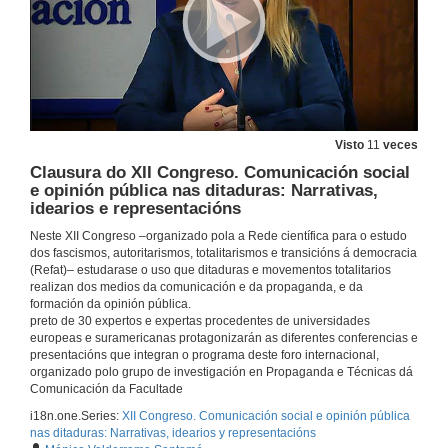
O Estado Novo e o controlo (titubeante) da imprensa colonial em Moçambique. Os períodos eleitorais, a propaganda política e a oposição ao salazarismo (1945-1958)
Conferencia
17 de out. de 2019
Represión da lingua e cultura galegas: Do franquismo á actualidade
Conferencia
17 de out. de 2019
Visto
11
veces
Clausura do XII Congreso. Comunicación social
e opinión pública nas ditaduras: Narrativas,
Rolda de preguntas. Censura, represión e oposición nas ditaduras
idearios e representacións
17 de out. de 2019
Neste XII Congreso –organizado pola a Rede científica para o estudo
dos fascismos, autoritarismos, totalitarismos e transicións á democracia
(Refat)– estudarase o uso que ditaduras e movementos totalitarios
Marcelo Caetano no (Jornal do) Brasil: repercussões da direita portuguesa na Ditadura Militar (1968-1974)
realizan dos medios da comunicación e da propaganda, e da
Conferencia
formación da opinión pública.
17 de out. de 2019
preto de 30 expertos e expertas procedentes de universidades
europeas e suramericanas protagonizarán as diferentes conferencias e
presentacións que integran o programa deste foro internacional,
organizado polo grupo de investigación en Propaganda e Técnicas dá
Il fascismo e la stampa per gli italiani all’estero. Propaganda e costruzione del consenso tra gli emigrati italiani
Comunicación da Facultade
Conferencia
17 de out. de 2019
i18n.one.Series:
XII Congreso. Comunicación social e opinión pública
nas ditaduras: Narrativas, idearios y representacións