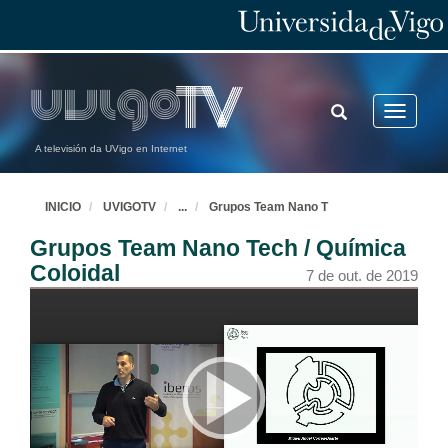
TOGGLE
Toggle
SEARCH
navigatio
A televisión da UVigo en Internet
INICIO
UVIGOTV
...
Grupos Team Nano T
Grupos Team Nano Tech / Química
Coloidal
7 de out. de 2019
Presentación da Xornada
7 de out. de 2019