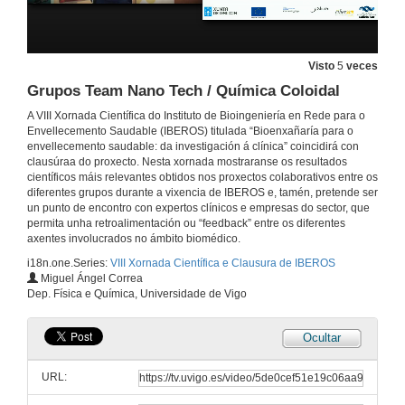
Actividade Científica do grupo Novos Materiais
7 de out. de 2019
Visto
5
veces
Grupos Team Nano Tech / Química Coloidal
Biopolímeros marinos
A VIII Xornada Científica do Instituto de Bioingeniería en Rede para o
Envellecemento Saudable (IBEROS) titulada “Bioenxañaría para o
7 de out. de 2019
envellecemento saudable: da investigación á clínica” coincidirá con
clausúraa do proxecto. Nesta xornada mostraranse os resultados
científicos máis relevantes obtidos nos proxectos colaborativos entre os
Development of biomaterials based on marine biopolymers and ceramics for application in tissue engineering strategies
diferentes grupos durante a vixencia de IBEROS e, tamén, pretende ser
un punto de encontro con expertos clínicos e empresas do sector, que
7 de out. de 2019
permita unha retroalimentación ou “feedback” entre os diferentes
axentes involucrados no ámbito biomédico.
i18n.one.Series:
VIII Xornada Científica e Clausura de IBEROS
Biomateriáis para un envellecemento saudable
Miguel Ángel Correa
Dep. Física e Química, Universidade de Vigo
7 de out. de 2019
Ocultar
Advanced drug delivery systems for regenerative medicine
URL:
7 de out. de 2019