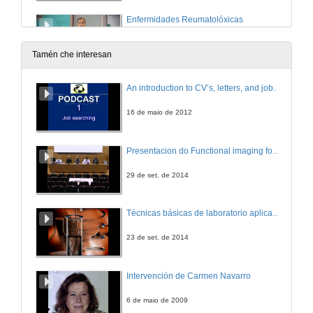
Enfermidades Reumatolóxicas
7 de out. de 2019
Tamén che interesan
Investigación en Saúde Mental, Problemas e Realidades
An introduction to CV’s, letters, and job searching
7 de out. de 2019
16 de maio de 2012
MBA Surgical Empowerment
Presentacion do Functional imaging for improving Adaptive Radiotherapy Workshop
7 de out. de 2019
29 de set. de 2014
Técnicas básicas de laboratorio aplicadas á bioloxía
23 de set. de 2014
Intervención de Carmen Navarro
6 de maio de 2009