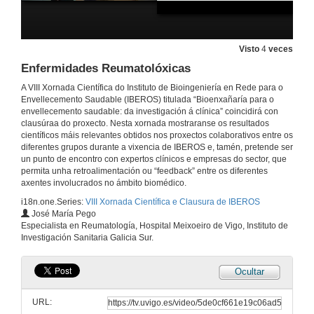
Biomateriáis para un envellecemento saudable
Visto
4
veces
7 de out. de 2019
Enfermidades Reumatolóxicas
A VIII Xornada Científica do Instituto de Bioingeniería en Rede para o
Advanced drug delivery systems for regenerative medicine
Envellecemento Saudable (IBEROS) titulada “Bioenxañaría para o
envellecemento saudable: da investigación á clínica” coincidirá con
clausúraa do proxecto. Nesta xornada mostraranse os resultados
7 de out. de 2019
científicos máis relevantes obtidos nos proxectos colaborativos entre os
diferentes grupos durante a vixencia de IBEROS e, tamén, pretende ser
un punto de encontro con expertos clínicos e empresas do sector, que
BioMark Sensor Research
permita unha retroalimentación ou “feedback” entre os diferentes
axentes involucrados no ámbito biomédico.
7 de out. de 2019
i18n.one.Series:
VIII Xornada Científica e Clausura de IBEROS
José María Pego
Grupos Team Nano Tech / Química Coloidal
Especialista en Reumatología, Hospital Meixoeiro de Vigo, Instituto de
Investigación Sanitaria Galicia Sur.
7 de out. de 2019
Ocultar
Hot topics en investigación aplicada en COT
URL:
7 de out. de 2019