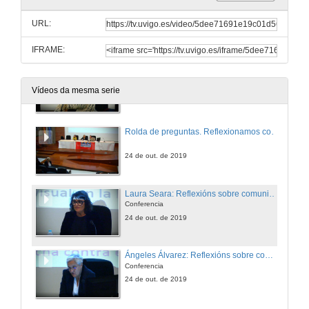
Das aulas universitarias á realidade do sector da comunicación.
Conferencia
URL:
24 de out. de 2019
IFRAME:
Estereotipos de xénero, cómplices da violencia machista
Conferencia
Vídeos da mesma serie
24 de out. de 2019
Rolda de preguntas. Reflexionamos con... Sesión de tarde
24 de out. de 2019
Laura Seara: Reflexións sobre comunicación e sexismo
Conferencia
24 de out. de 2019
Ángeles Álvarez: Reflexións sobre comunicación e sexismo
Conferencia
24 de out. de 2019