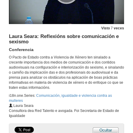
A ficción audiovisual, unha maquinaria de fabricar misoxinia
Conferencia
24 de out. de 2019
Visto
7
veces
Rolda de preguntas. A ficción audiovisual, unha maquinaria de fabricar misoxinia
Laura Seara: Reflexións sobre comunicación e
24 de out. de 2019
sexismo
Conferencia
Mulleres nos medios como especialistas, opinadoras e expertas en diferentes materias
O Pacto de Estado contra a Violencia de Xénero ten sinalado a
Tratamento das informacións de violencia de xénero. obxectivo da asociación para un xornalismo con perspectiva de xénero
crecente importancia dos medios de comunicación e dos contidos
audiovisuais na configuración e interiorización do sexismo, e sinalando
24 de out. de 2019
o camiño da implicación das e dos profesionais do audiovisual e da
prensa para analizar os obstáculos na aplicación de boas prácticas
informativas en materia de violencia de xénero e do enfoque co que se
Mulleres nos medios como especialistas, opinadoras e expertas en diferentes materias
traten estas informacións.
Resultados do estudo feito por un grupo de asociadas sobre a opinión en Galicia que se publicou en Praza Pública
24 de out. de 2019
i18n.one.Series:
Comunicación, igualdade e violencia contra as
mulleres
Laura Seara
Rolda de preguntas. Mulleres nos medios como especialistas, opinadoras e expertas en diferentes materias
Consultora dea Red Talento e avogada. Foi Secretaria de Estado de
Igualdade
24 de out. de 2019
Ocultar