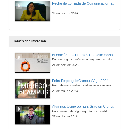
Peche da xornada de Comunicación, igualdade e violencia contra as mulleres
24 de out. de 2019
Tamén che interesan
IV edición dos Premios Consello Social UVigo Humana
Durante a gala tamén se entregaron os galardóns aos mellores TFG e TFM en materia de Axenda 2030
21 de dec. de 2023
Feira EmpregoinCampus Vigo 2024
Preto de medio millar de alumnas e alumnos buscan coñecer máis de preto as oportunidades que lles achegan as arredor de medio cento de empresas que participan na edición viguesa da feira. Xunto coa visita aos stands, durante a feria desenvólvense varias actividades complementarias, como obradoiros, conversas, mesas redondas ou o pasaporte de empregabilidade, un espazo no que poderán recibir asesoramento sobre o seu CV.
29 de feb. de 2024
Alumnos Uvigo opinan: Grao en Ciencias da Linguaxe e Estudos Literarios
Universidade de Vigo: aquí todo é posible
27 de abr. de 2016