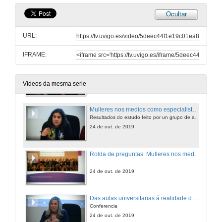
Ocultar
Rolda de preguntas. A ficción audiovisual, unha maquinaria de fabricar misoxinia
URL:
24 de out. de 2019
IFRAME:
Mulleres nos medios como especialistas, opinadoras e expertas en diferentes materias
Tratamento das informacións de violencia de xénero. obxectivo da asociación para un xornalismo con perspectiva de xénero
24 de out. de 2019
Vídeos da mesma serie
Mulleres nos medios como especialistas, opinadoras e expertas en diferentes materias
Resultados do estudo feito por un grupo de asociadas sobre a opinión en Galicia que se publicou en Praza Pública
24 de out. de 2019
Rolda de preguntas. Mulleres nos medios como especialistas, opinadoras e expertas en diferentes materias
24 de out. de 2019
Das aulas universitarias á realidade do sector da comunicación.
Conferencia
24 de out. de 2019