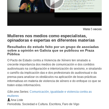
Presentación de D. Joe Maria Calleja
24 de out. de 2019
Visto
5
veces
Como informar sobre violencia machista
Mulleres nos medios como especialistas,
Conferencia
opinadoras e expertas en diferentes materias
24 de out. de 2019
Resultados do estudo feito por un grupo de asociadas
sobre a opinión en Galicia que se publicou en Praza
Pública
Rolda de preguntas. Como informar sobre violencia machista
O Pacto de Estado contra a Violencia de Xénero ten sinalado a
24 de out. de 2019
crecente importancia dos medios de comunicación e dos contidos
audiovisuais na configuración e interiorización do sexismo, e sinalando
o camiño da implicación das e dos profesionais do audiovisual e da
Presentación de Pilar Aguilar Carrasco
prensa para analizar os obstáculos na aplicación de boas prácticas
informativas en materia de violencia de xénero e do enfoque co que se
24 de out. de 2019
traten estas informacións.
i18n.one.Series:
Comunicación, igualdade e violencia contra as
mulleres
A ficción audiovisual, unha maquinaria de fabricar misoxinia
Ana Liste
Conferencia
Periodista. Sociedad e Cultura. Escritora, Faro de Vigo
24 de out. de 2019