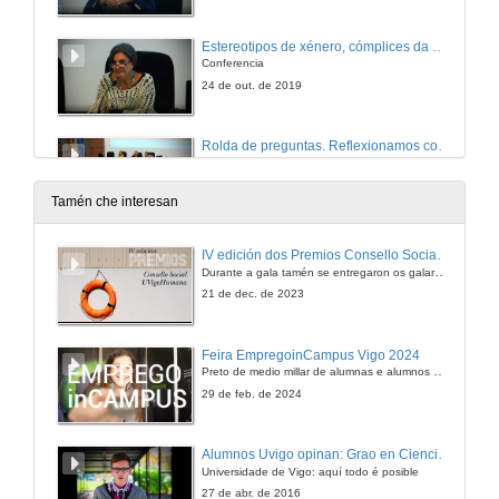
Estereotipos de xénero, cómplices da violencia machista
Conferencia
24 de out. de 2019
Rolda de preguntas. Reflexionamos con... Sesión de tarde
24 de out. de 2019
Tamén che interesan
Laura Seara: Reflexións sobre comunicación e sexismo
IV edición dos Premios Consello Social UVigo Humana
Conferencia
Durante a gala tamén se entregaron os galardóns aos mellores TFG e TFM en materia de Axenda 2030
24 de out. de 2019
21 de dec. de 2023
Ángeles Álvarez: Reflexións sobre comunicación e sexismo
Feira EmpregoinCampus Vigo 2024
Conferencia
Preto de medio millar de alumnas e alumnos buscan coñecer máis de preto as oportunidades que lles achegan as arredor de medio cento de empresas que participan na edición viguesa da feira. Xunto coa visita aos stands, durante a feria desenvólvense varias actividades complementarias, como obradoiros, conversas, mesas redondas ou o pasaporte de empregabilidade, un espazo no que poderán recibir asesoramento sobre o seu CV.
24 de out. de 2019
29 de feb. de 2024
Peche da xornada de Comunicación, igualdade e violencia contra as mulleres
Alumnos Uvigo opinan: Grao en Ciencias da Linguaxe e Estudos Literarios
Universidade de Vigo: aquí todo é posible
24 de out. de 2019
27 de abr. de 2016